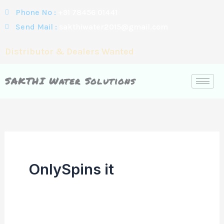
Skip
Phone No :
+91 78456 01441
to
Send Mail :
sakthiwater2015@gmail.com
content
Distributor & Dealers Wanted
SAKTHI Water Solutions
OnlySpins it