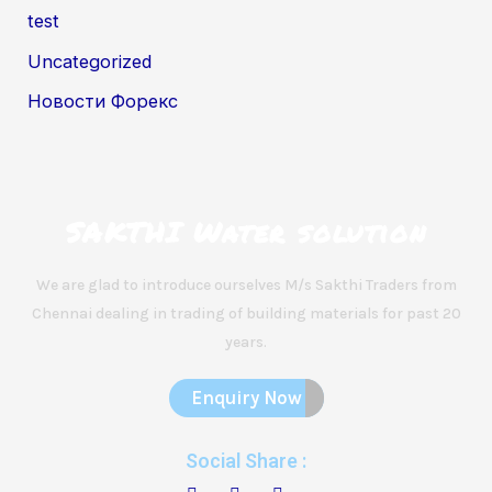
test
Uncategorized
Новости Форекс
SAKTHI Water solution
We are glad to introduce ourselves M/s Sakthi Traders from
Chennai dealing in trading of building materials for past 20
years.
Enquiry Now
Social Share :