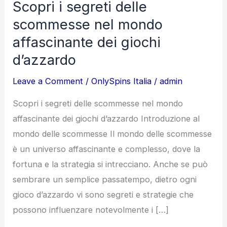
Scopri i segreti delle
Scopri
i
scommesse nel mondo
segreti
affascinante dei giochi
delle
d’azzardo
scommesse
nel
Leave a Comment
/
OnlySpins Italia
/
admin
mondo
Scopri i segreti delle scommesse nel mondo
affascinante
affascinante dei giochi d’azzardo Introduzione al
dei
mondo delle scommesse Il mondo delle scommesse
giochi
è un universo affascinante e complesso, dove la
d’azzardo
fortuna e la strategia si intrecciano. Anche se può
sembrare un semplice passatempo, dietro ogni
gioco d’azzardo vi sono segreti e strategie che
possono influenzare notevolmente i […]