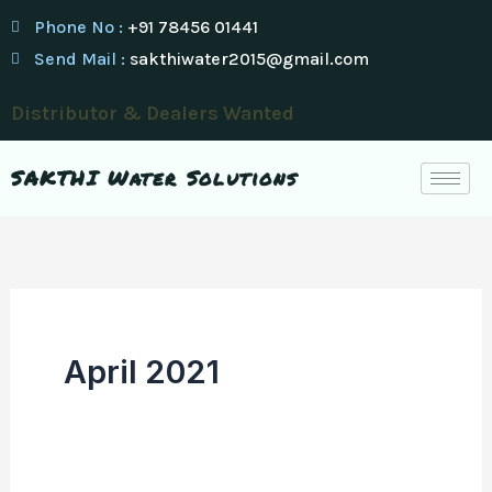
Skip
Phone No :
+91 78456 01441
to
Send Mail :
sakthiwater2015@gmail.com
content
Distributor & Dealers Wanted
SAKTHI Water Solutions
April 2021