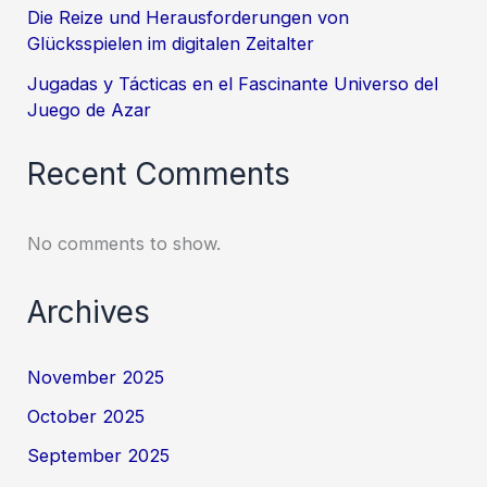
Die Reize und Herausforderungen von
Glücksspielen im digitalen Zeitalter
Jugadas y Tácticas en el Fascinante Universo del
Juego de Azar
Recent Comments
No comments to show.
Archives
November 2025
October 2025
September 2025