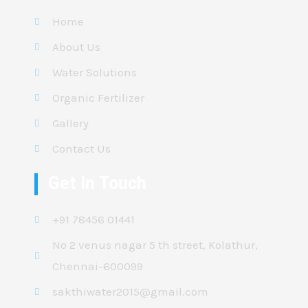
Home
About Us
Water Solutions
Organic Fertilizer
Gallery
Contact Us
Get In Touch
+91 78456 01441
No 2 venus nagar 5 th street, Kolathur,
Chennai-600099
sakthiwater2015@gmail.com