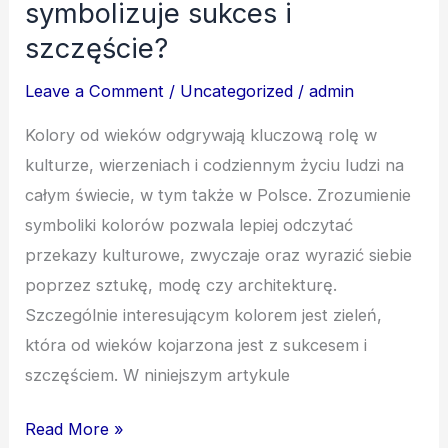
kolor
symbolizuje sukces i
zielony
szczęście?
symbolizuje
Leave a Comment
/
Uncategorized
/
admin
sukces
i
Kolory od wieków odgrywają kluczową rolę w
szczęście?
kulturze, wierzeniach i codziennym życiu ludzi na
całym świecie, w tym także w Polsce. Zrozumienie
symboliki kolorów pozwala lepiej odczytać
przekazy kulturowe, zwyczaje oraz wyrazić siebie
poprzez sztukę, modę czy architekturę.
Szczególnie interesującym kolorem jest zieleń,
która od wieków kojarzona jest z sukcesem i
szczęściem. W niniejszym artykule
Read More »