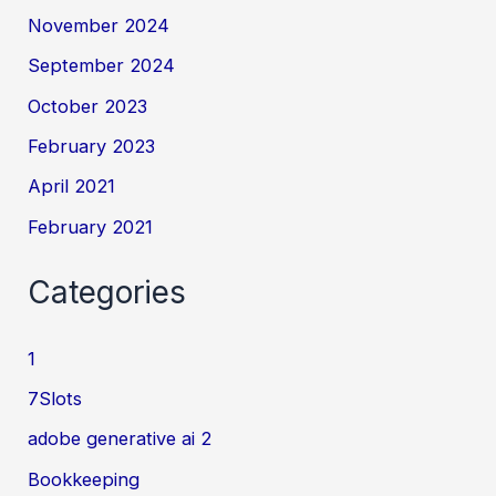
November 2024
September 2024
October 2023
February 2023
April 2021
February 2021
Categories
1
7Slots
adobe generative ai 2
Bookkeeping