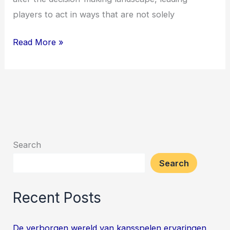
players to act in ways that are not solely
Read More »
Search
Search
Recent Posts
De verborgen wereld van kansspelen ervaringen