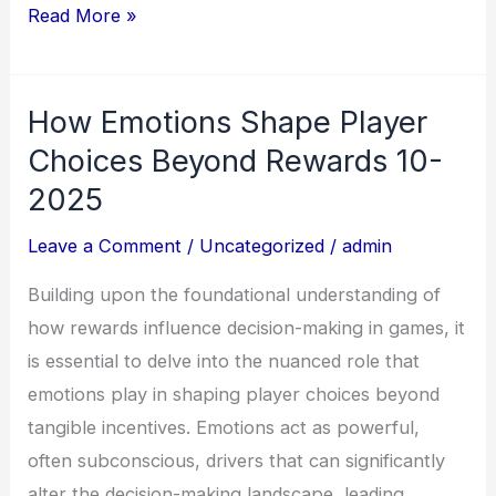
Read More »
How Emotions Shape Player
How
Emotions
Choices Beyond Rewards 10-
Shape
2025
Player
Leave a Comment
/
Uncategorized
/
admin
Choices
Beyond
Building upon the foundational understanding of
Rewards
how rewards influence decision-making in games, it
10-
is essential to delve into the nuanced role that
2025
emotions play in shaping player choices beyond
tangible incentives. Emotions act as powerful,
often subconscious, drivers that can significantly
alter the decision-making landscape, leading