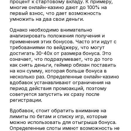
процент к стартовому вкладу. К примеру,
многие онлайн-казино дают до 100% на
первый взнос, что дает возможность
умножить на два свои деньги.
Однако необходимо внимательно
анализировать положения получения и
применения этих бонусов. Часто эти идут с
требованиями по вейджеру, что могут
достигать 30-40x от размера бонуса. Это
означает, что подразумевает, что до того
как снять деньги, геймер обязан поставить
на кон сумму, которая больше бонуса в
несколько раз. Определенные онлайн-казино
вдобавок устанавливают ограничения на
период действия промоакций, поэтому
советуется запустить их сразу после
регистрации.
Вдобавок, стоит обратить внимание на
лимиты по бетам и списку игр, которые
можно использовать для отыгрыша бонуса.
Определенные слоты имеют возможность не