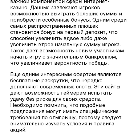
важной компонентой сферы интернет-
казино. Данные завлекают игроков
возможностью выиграть большие суммы и
приобрести особенные бонусы. Одним среди
самых распространённых плюшек
становится бонус на первый депозит, что
способен увеличить вдвое либо даже
увеличить втрое начальную сумму игрока.
Такое дает возможность новым участникам
начать игру с значительным банкроллом,
что увеличивает вероятность победы.
Еще одним интересным офертом являются
бесплатные раскрутки, что нередко
дополняют современные слоты. Эти сайты
дают возможность геймерам испытать
удачу без риска для своих средств.
Необходимо помнить, что подобные
предложения могут иметь специфические
требования по отыгрышу, поэтому следует
внимательно изучать условия и правила
акций.