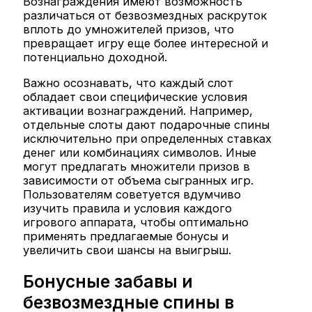
Вознаграждения имеют возможность
различаться от безвозмездных раскруток
вплоть до умножителей призов, что
превращает игру еще более интересной и
потенциально доходной.
Важно осознавать, что каждый слот
обладает свои специфические условия
активации вознаграждений. Например,
отдельные слоты дают подарочные спины
исключительно при определенных ставках
денег или комбинациях символов. Иные
могут предлагать множители призов в
зависимости от объема сыгранных игр.
Пользователям советуется вдумчиво
изучить правила и условия каждого
игрового аппарата, чтобы оптимально
применять предлагаемые бонусы и
увеличить свои шансы на выигрыш.
Бонусные забавы и
безвозмездные спины в