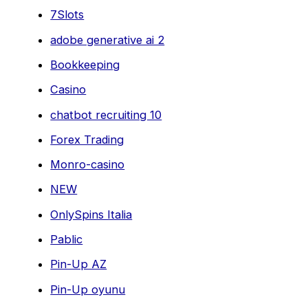
7Slots
adobe generative ai 2
Bookkeeping
Casino
chatbot recruiting 10
Forex Trading
Monro-casino
NEW
OnlySpins Italia
Pablic
Pin-Up AZ
Pin-Up oyunu