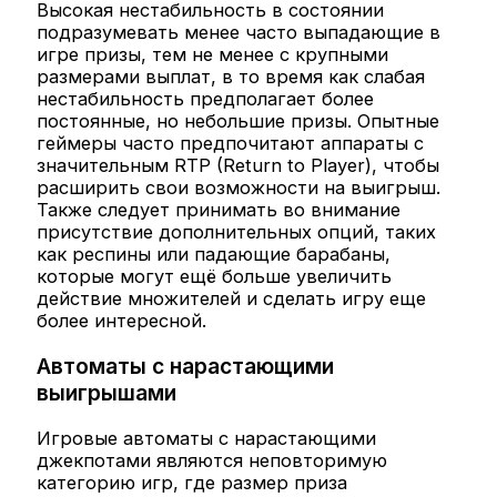
Высокая нестабильность в состоянии
подразумевать менее часто выпадающие в
игре призы, тем не менее с крупными
размерами выплат, в то время как слабая
нестабильность предполагает более
постоянные, но небольшие призы. Опытные
геймеры часто предпочитают аппараты с
значительным RTP (Return to Player), чтобы
расширить свои возможности на выигрыш.
Также следует принимать во внимание
присутствие дополнительных опций, таких
как респины или падающие барабаны,
которые могут ещё больше увеличить
действие множителей и сделать игру еще
более интересной.
Автоматы с нарастающими
выигрышами
Игровые автоматы с нарастающими
джекпотами являются неповторимую
категорию игр, где размер приза