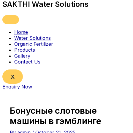
SAKTHI Water Solutions
Home
Water Solutions
Organic Fertilizer
Products
Gallery
Contact Us
X
Enquiry Now
Бонусные слотовые
машины в гэмблинге
By
admin
/
October 21, 2025