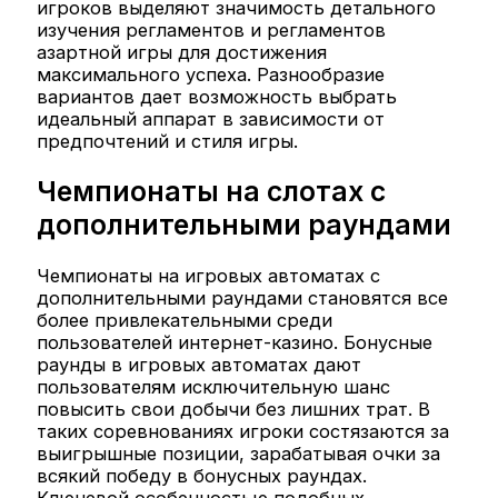
игроков выделяют значимость детального
изучения регламентов и регламентов
азартной игры для достижения
максимального успеха. Разнообразие
вариантов дает возможность выбрать
идеальный аппарат в зависимости от
предпочтений и стиля игры.
Чемпионаты на слотах с
дополнительными раундами
Чемпионаты на игровых автоматах с
дополнительными раундами становятся все
более привлекательными среди
пользователей интернет-казино. Бонусные
раунды в игровых автоматах дают
пользователям исключительную шанс
повысить свои добычи без лишних трат. В
таких соревнованиях игроки состязаются за
выигрышные позиции, зарабатывая очки за
всякий победу в бонусных раундах.
Ключевой особенностью подобных