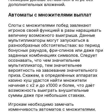
дополнительных вложений.
Автоматы с множителями выплат
Слоты с множителями побед завлекают
игроков своей функцией в разы наращивать
величину возможного выигрыша. Данные
мультипликаторы могут запускаться в
разнообразных обстоятельствах: во период
бонусных раундов, фри-спинов или даже при
заданных комбинациях символов. Следует
осознавать, что чем значительнее
мультипликатор, тем значительнее
вероятность на завоевание значительного
приза. Скажем, в определённых аппаратах
казино куш удастся найти множители
начиная с x2 и до x1000 и более, что даёт
возможность выиграть внушительные
суммы даже при небольших ставках.
Игрокам необходимо замечать
изменчивость автоматов с множителями.