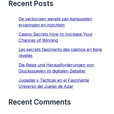
Recent Posts
De verborgen wereld van kansspelen
ervaringen en inzichten
Casino Secrets How to Increase Your
Chances of Winning
Les secrets fascinants des casinos en ligne
révélés
Die Reize und Herausforderungen von
Glücksspielen im digitalen Zeitalter
Jugadas y Tácticas en el Fascinante
Universo del Juego de Azar
Recent Comments