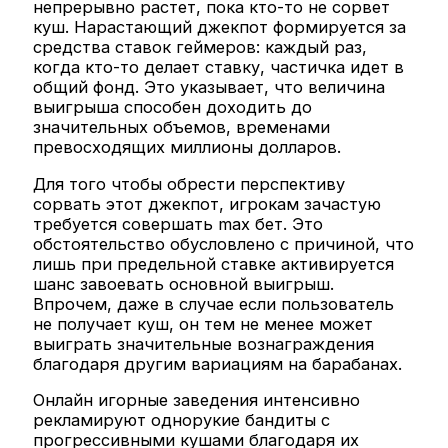
непрерывно растет, пока кто-то не сорвет
куш. Нарастающий джекпот формируется за
средства ставок геймеров: каждый раз,
когда кто-то делает ставку, частичка идет в
общий фонд. Это указывает, что величина
выигрыша способен доходить до
значительных объемов, временами
превосходящих миллионы долларов.
Для того чтобы обрести перспективу
сорвать этот джекпот, игрокам зачастую
требуется совершать max бет. Это
обстоятельство обусловлено с причиной, что
лишь при предельной ставке активируется
шанс завоевать основной выигрыш.
Впрочем, даже в случае если пользователь
не получает куш, он тем не менее может
выиграть значительные вознаграждения
благодаря другим вариациям на барабанах.
Онлайн игорные заведения интенсивно
рекламируют однорукие бандиты с
прогрессивными кушами благодаря их