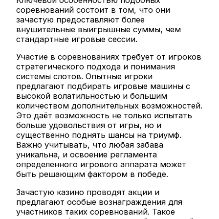
соревнований состоит в том, что они
зачастую предоставляют более
внушительные выигрышные суммы, чем
стандартные игровые сессии.
Участие в соревнованиях требует от игроков
стратегического подхода и понимания
системы слотов. Опытные игроки
предлагают подбирать игровые машины с
высокой волатильностью и большим
количеством дополнительных возможностей.
Это даёт возможность не только испытать
больше удовольствия от игры, но и
существенно поднять шансы на триумф.
Важно учитывать, что любая забава
уникальна, и освоение регламента
определенного игрового аппарата может
быть решающим фактором в победе.
Зачастую казино проводят акции и
предлагают особые вознаграждения для
участников таких соревнований. Такое