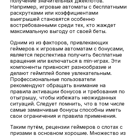
получение значительных джекпотов.
Например, игровые автоматы с бесплатными
раскрутками или коэффициентами
выигрышей становятся особенно
востребованными среди тех, кто жаждет
максимальную выгоду от своей беты.
Одним из из факторов, привлекающих
геймеров к игровым автоматам с бонусами,
является перспектива получить бесплатные
вращения или включаться в min-играх. Эти
компоненты привносят разнообразие и
делают геймплей более увлекательным.
Профессиональные пользователи
рекомендуют обращать внимание на
правила активации бонусов и требования по
отыгрышу, чтобы избежать неожиданных
ситуаций. Следует помнить, что в том числе
самые заманчивые бонусы способны иметь
свои ограничения и правила применения.
Таким путём, рецензии геймеров о слотах с
призами в основном хорошие. Множество из