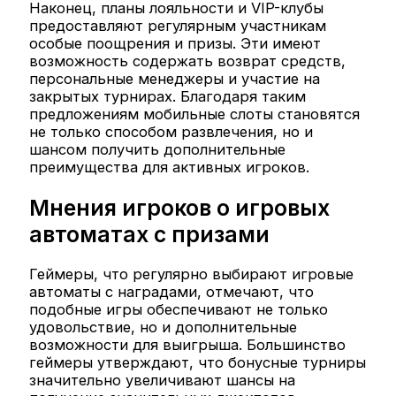
Наконец, планы лояльности и VIP-клубы
предоставляют регулярным участникам
особые поощрения и призы. Эти имеют
возможность содержать возврат средств,
персональные менеджеры и участие на
закрытых турнирах. Благодаря таким
предложениям мобильные слоты становятся
не только способом развлечения, но и
шансом получить дополнительные
преимущества для активных игроков.
Мнения игроков о игровых
автоматах с призами
Геймеры, что регулярно выбирают игровые
автоматы с наградами, отмечают, что
подобные игры обеспечивают не только
удовольствие, но и дополнительные
возможности для выигрыша. Большинство
геймеры утверждают, что бонусные турниры
значительно увеличивают шансы на