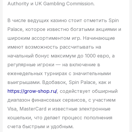
Authority и UK Gambling Commission.
В числе ведущих казино стоит отметить Spin
Palace, которое известно богатыми акциями и
широким ассортиментом игр. Начинающие
имеют возможность рассчитывать на
начальный бонус максимум до 1000 евро, а
регулярные игроки — на включение в
еженедельных турнирах с значительными
выигрышами. Вдобавок, Spin Palace, как и
https://grow-shop.ru/
, содействует обширный
диапазон финансовых сервисов, с участием
Visa, MasterCard и известные электронные
кошельки, что делает процесс пополнения
счета быстрым и удобным.