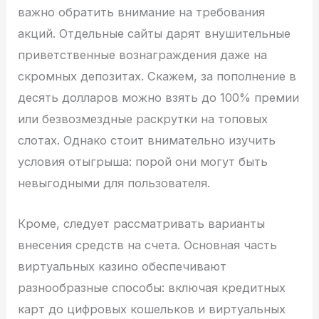
важно обратить внимание на требования
акций. Отдельные сайты дарят внушительные
приветственные вознаграждения даже на
скромных депозитах. Скажем, за пополнение в
десять долларов можно взять до 100% премии
или безвозмездные раскрутки на топовых
слотах. Однако стоит внимательно изучить
условия отыгрыша: порой они могут быть
невыгодными для пользователя.
Кроме, следует рассматривать варианты
внесения средств на счета. Основная часть
виртуальных казино обеспечивают
разнообразные способы: включая кредитных
карт до цифровых кошельков и виртуальных