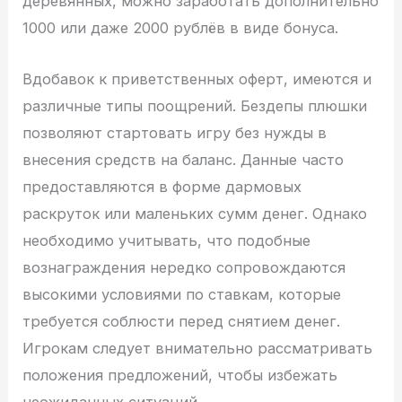
деревянных, можно заработать дополнительно
1000 или даже 2000 рублёв в виде бонуса.
Вдобавок к приветственных оферт, имеются и
различные типы поощрений. Бездепы плюшки
позволяют стартовать игру без нужды в
внесения средств на баланс. Данные часто
предоставляются в форме дармовых
раскруток или маленьких сумм денег. Однако
необходимо учитывать, что подобные
вознаграждения нередко сопровождаются
высокими условиями по ставкам, которые
требуется соблюсти перед снятием денег.
Игрокам следует внимательно рассматривать
положения предложений, чтобы избежать
неожиданных ситуаций.