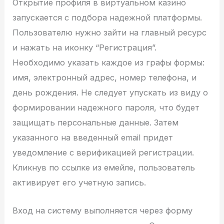
Открытие профиля в виртуальном казино
запускается с подбора надежной платформы.
Пользователю нужно зайти на главный ресурс
и нажать на иконку “Регистрация”.
Необходимо указать каждое из графы формы:
имя, электронный адрес, номер телефона, и
день рождения. Не следует упускать из виду о
формировании надежного пароля, что будет
защищать персональные данные. Затем
указанного на введенный email придет
уведомление с верификацией регистрации.
Кликнув по ссылке из емейле, пользователь
активирует его учетную запись.
Вход на систему выполняется через форму