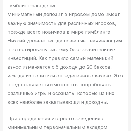
гемблинг-заведение
Минимальный депозит в игровом доме имеет
важную значимость для различных игроков,
прежде всего новичков в мире гэмблинга.
Низкий уровень входа позволяет начинающим
протестировать систему безо значительных
инвестиций. Как правило самый маленький
взнос изменяется с 5 доходя до 20 баксов,
исходя из политики определенного казино. Это
предоставляет возможность попробовать
различные игры и осознать, которые из них
всех наиболее захватывающи и доходны.
При определения игорного заведения с
минимальным первоначальным вкладом