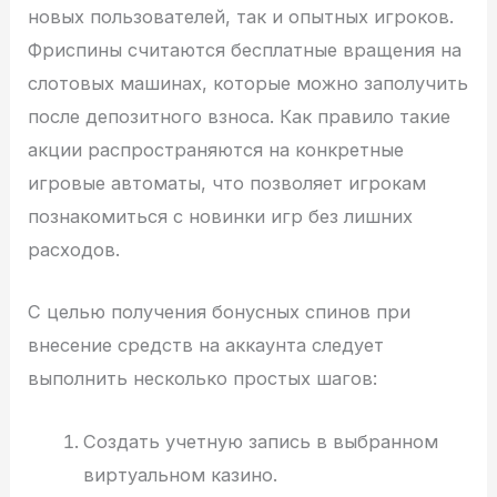
новых пользователей, так и опытных игроков.
Фриспины считаются бесплатные вращения на
слотовых машинах, которые можно заполучить
после депозитного взноса. Как правило такие
акции распространяются на конкретные
игровые автоматы, что позволяет игрокам
познакомиться с новинки игр без лишних
расходов.
С целью получения бонусных спинов при
внесение средств на аккаунта следует
выполнить несколько простых шагов:
Создать учетную запись в выбранном
виртуальном казино.