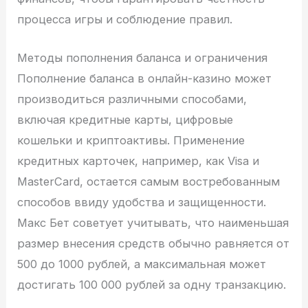
процесса игры и соблюдение правил.
Методы пополнения баланса и ограничения
Пополнение баланса в онлайн-казино может
производиться различными способами,
включая кредитные карты, цифровые
кошельки и криптоактивы. Применение
кредитных карточек, например, как Visa и
MasterCard, остается самым востребованным
способов ввиду удобства и защищенности.
Макс Бет советует учитывать, что наименьшая
размер внесения средств обычно равняется от
500 до 1000 рублей, а максимальная может
достигать 100 000 рублей за одну транзакцию.