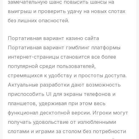
замечательную шанс повысить шансы на
выигрыш и проверить удачу на новых слотах
без лишних опасностей.
Портативная вариант казино сайта
Портативная вариант гэмблинг платформы
интернет-страницы становится все более
популярной среди пользователей,
стремящихся к удобству и простоты доступа.
Актуальные разработки дают возможность
приспособить UI для экраны телефонов и
планшетов, удерживая при этом весь
функционал десктопной версии. Игроки могут
получать удовольствие от излюбленными
слотами и играми за столом без потребности