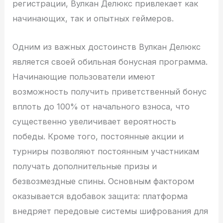
регистрации, Вулкан Делюкс привлекает как
начинающих, так и опытных геймеров.
Одним из важных достоинств Вулкан Делюкс
является своей обильная бонусная программа.
Начинающие пользователи имеют
возможность получить приветственный бонус
вплоть до 100% от начального взноса, что
существенно увеличивает вероятность
победы. Кроме того, постоянные акции и
турниры позволяют постоянным участникам
получать дополнительные призы и
безвозмездные спины. Основным фактором
оказывается вдобавок защита: платформа
внедряет передовые системы шифрования для