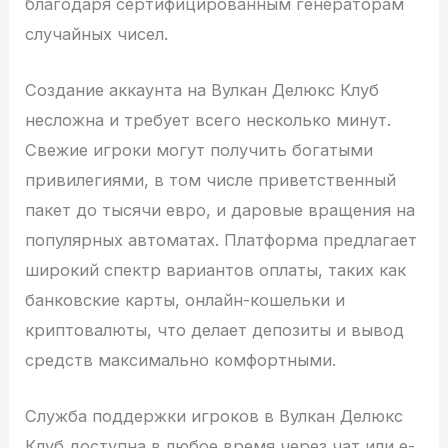
благодаря сертифицированным генераторам
случайных чисел.
Создание аккаунта на Вулкан Делюкс Клуб
несложна и требует всего несколько минут.
Свежие игроки могут получить богатыми
привилегиями, в том числе приветственный
пакет до тысячи евро, и даровые вращения на
популярных автоматах. Платформа предлагает
широкий спектр вариантов оплаты, таких как
банковские карты, онлайн-кошельки и
криптовалюты, что делает депозиты и вывод
средств максимально комфортными.
Служба поддержки игроков в Вулкан Делюкс
Клуб доступна в любое время через чат или e-