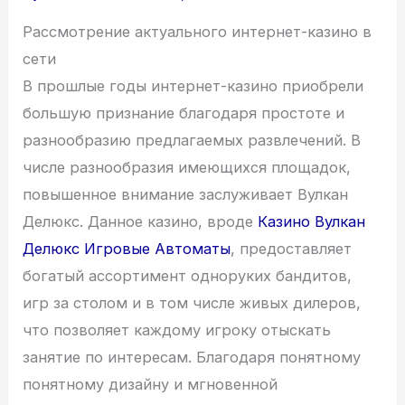
Рассмотрение актуального интернет-казино в
сети
В прошлые годы интернет-казино приобрели
большую признание благодаря простоте и
разнообразию предлагаемых развлечений. В
числе разнообразия имеющихся площадок,
повышенное внимание заслуживает Вулкан
Делюкс. Данное казино, вроде
Казино Вулкан
Делюкс Игровые Автоматы
, предоставляет
богатый ассортимент одноруких бандитов,
игр за столом и в том числе живых дилеров,
что позволяет каждому игроку отыскать
занятие по интересам. Благодаря понятному
понятному дизайну и мгновенной