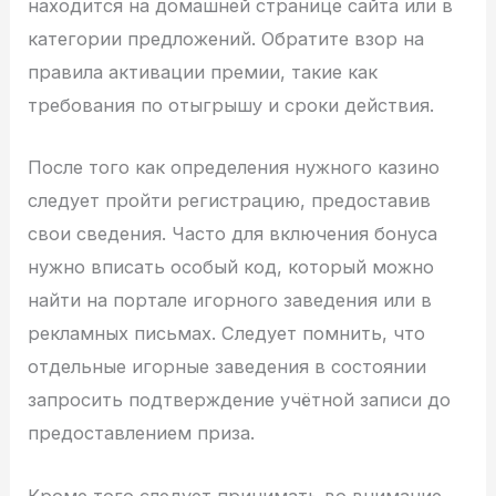
находится на домашней странице сайта или в
категории предложений. Обратите взор на
правила активации премии, такие как
требования по отыгрышу и сроки действия.
После того как определения нужного казино
следует пройти регистрацию, предоставив
свои сведения. Часто для включения бонуса
нужно вписать особый код, который можно
найти на портале игорного заведения или в
рекламных письмах. Следует помнить, что
отдельные игорные заведения в состоянии
запросить подтверждение учётной записи до
предоставлением приза.
Кроме того следует принимать во внимание,