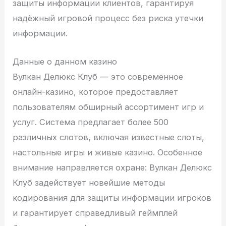
защиты информации клиентов, гарантируя
надёжный игровой процесс без риска утечки
информации.
Данные о данном казино
Вулкан Делюкс Клуб — это современное
онлайн-казино, которое предоставляет
пользователям обширный ассортимент игр и
услуг. Система предлагает более 500
различных слотов, включая известные слоты,
настольные игры и живые казино. Особенное
внимание направляется охране: Вулкан Делюкс
Клуб задействует новейшие методы
кодирования для защиты информации игроков
и гарантирует справедливый геймплей