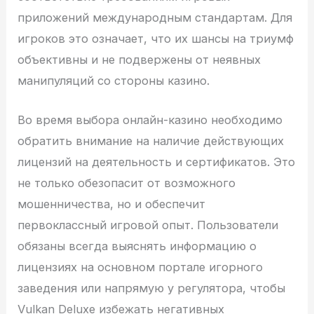
приложений международным стандартам. Для
игроков это означает, что их шансы на триумф
объективны и не подвержены от неявных
манипуляций со стороны казино.
Во время выбора онлайн-казино необходимо
обратить внимание на наличие действующих
лицензий на деятельность и сертификатов. Это
не только обезопасит от возможного
мошенничества, но и обеспечит
первоклассный игровой опыт. Пользователи
обязаны всегда выяснять информацию о
лицензиях на основном портале игорного
заведения или напрямую у регулятора, чтобы
Vulkan Deluxe избежать негативных