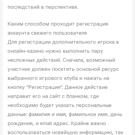
последствий в перспективе.
Каким способом проходит регистрация
аккаунта свежего пользователя
Для регистрации дополнительного игрока в
онлайн-казино нужно выполнить пару
несложных действий. Сначала, возможный
участник должен посетить основной ресурс
выбранного игрового клуба и нажать на
кнопку “Регистрация”. Данное действие
направит его на сайт с бланком, где
необходимо будет указать персональные
данные: фамилия и имя, фамильное имя, день
рождения, и email адрес. Крайне важно
воспользоваться новейшую информацию, так