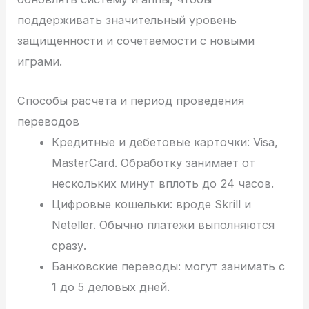
поддерживать значительный уровень
защищенности и сочетаемости с новыми
играми.
Способы расчета и период проведения
переводов
Кредитные и дебетовые карточки: Visa,
MasterCard. Обработку занимает от
нескольких минут вплоть до 24 часов.
Цифровые кошельки: вроде Skrill и
Neteller. Обычно платежи выполняются
сразу.
Банковские переводы: могут занимать с
1 до 5 деловых дней.