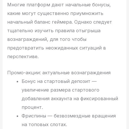
Многие платформ дают начальные бонусы,
какие могут существенно приумножить
начальный баланс геймера. Однако следует
тщательно изучить правила отыгрыша
вознаграждений, для того чтобы
предотвратить неожиданных ситуаций в
перспективе.
Промо-акции: актуальные вознаграждения
Бонус на стартовый депозит —
увеличение размера стартового
добавления аккаунта на фиксированный
процент.
Фриспины — безвозмездные вращения
на топовых слотах.