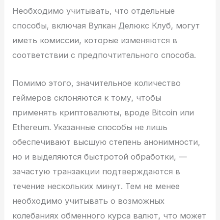
Необходимо учитывать, что отдельные
способы, включая Вулкан Делюкс Клуб, могут
иметь комиссии, которые изменяются в
соответствии с предпочтительного способа.
Помимо этого, значительное количество
геймеров склоняются к тому, чтобы
применять криптовалюты, вроде Bitcoin или
Ethereum. Указанные способы не лишь
обеспечивают высшую степень анонимности,
но и выделяются быстротой обработки, —
зачастую транзакции подтверждаются в
течение нескольких минут. Тем не менее
необходимо учитывать о возможных
колебаниях обменного курса валют, что может