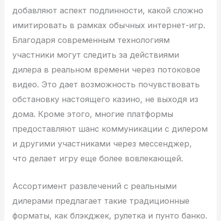
добавляют аспект подлинности, какой сложно
имитировать в рамках обычных интернет-игр.
Благодаря современным технологиям
участники могут следить за действиями
дилера в реальном времени через потоковое
видео. Это дает возможность почувствовать
обстановку настоящего казино, не выходя из
дома. Кроме этого, многие платформы
предоставляют шанс коммуникации с дилером
и другими участниками через мессенджер,
что делает игру еще более вовлекающей.
Ассортимент развлечений с реальными
дилерами предлагает такие традиционные
форматы, как блэкджек, рулетка и пунто банко.