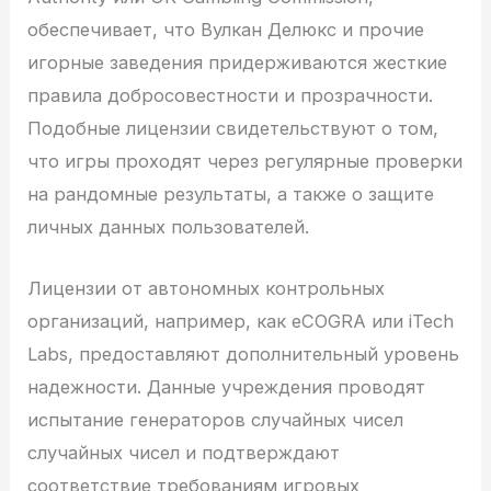
обеспечивает, что Вулкан Делюкс и прочие
игорные заведения придерживаются жесткие
правила добросовестности и прозрачности.
Подобные лицензии свидетельствуют о том,
что игры проходят через регулярные проверки
на рандомные результаты, а также о защите
личных данных пользователей.
Лицензии от автономных контрольных
организаций, например, как eCOGRA или iTech
Labs, предоставляют дополнительный уровень
надежности. Данные учреждения проводят
испытание генераторов случайных чисел
случайных чисел и подтверждают
соответствие требованиям игровых