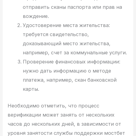
отправить сканы паспорта или прав на
вождение.
Удостоверение места жительства:
требуется свидетельство,
доказывающий место жительства,
например, счет за коммунальные услуги.
Проверение финансовых информации:
нужно дать информацию о методе
платежа, например, скан банковской
карты.
Необходимо отметить, что процесс
верификации может занять от нескольких
часов до нескольких дней, в зависимости от
уровня занятости службы поддержки мостбет