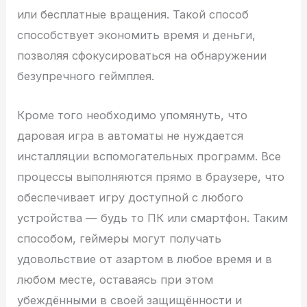
или бесплатные вращения. Такой способ
способствует экономить время и деньги,
позволяя сфокусироваться на обнаружении
безупречного геймплея.
Кроме того необходимо упомянуть, что
даровая игра в автоматы не нуждается
инсталляции вспомогательных программ. Все
процессы выполняются прямо в браузере, что
обеспечивает игру доступной с любого
устройства — будь то ПК или смартфон. Таким
способом, геймеры могут получать
удовольствие от азартом в любое время и в
любом месте, оставаясь при этом
убеждёнными в своей защищённости и