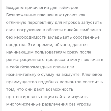
Бездепы привилегии для геймеров
Безвложенные плюшки выступают как
отличную перспективу для игроков запустить
свое погружение в области онлайн гэмблинга
без необходимости вкладывать собственные
средства. Эти премии, обычно, даются
начинающим пользователям сразу после
регистрационного процесса и могут включать
в себя безвозмездные спины или
незначительную сумму на аккаунте. Ключевое
преимущество подобных вариантов состоит в
том, что они дают возможность
протестировать опции сайта и изучить
многочисленные развлечения без угрозы