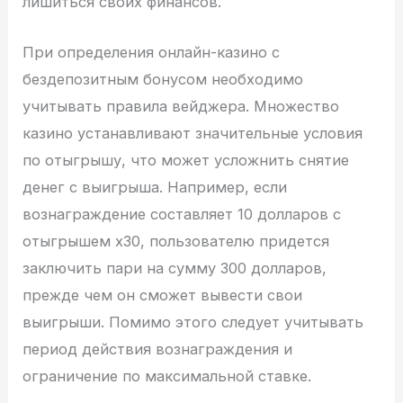
лишиться своих финансов.
При определения онлайн-казино с
бездепозитным бонусом необходимо
учитывать правила вейджера. Множество
казино устанавливают значительные условия
по отыгрышу, что может усложнить снятие
денег с выигрыша. Например, если
вознаграждение составляет 10 долларов с
отыгрышем x30, пользователю придется
заключить пари на сумму 300 долларов,
прежде чем он сможет вывести свои
выигрыши. Помимо этого следует учитывать
период действия вознаграждения и
ограничение по максимальной ставке.