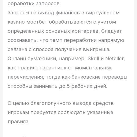
обработки запросов
Запросы на вывод финансов в виртуальном
казино мостбет обрабатываются с учетом
определенных основных критериев. Следует
осознавать, что темп переработки напрямую
связана с способа получения выигрыша.
Онлайн бумажники, например, Skrill и Neteller,
как правило гарантируют моментальные
перечисления, тогда как банковские переводы
способны занимать до 5 рабочих дней.
С целью благополучного вывода средств
игрокам требуется соблюдать указанные
правила: