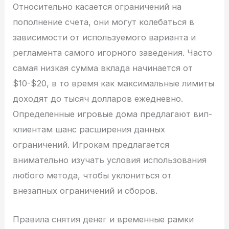
Относительно касается ограничений на
пополнение счета, они могут колебаться в
зависимости от используемого варианта и
регламента самого игорного заведения. Часто
самая низкая сумма вклада начинается от
$10-$20, в то время как максимальные лимиты
доходят до тысяч долларов ежедневно.
Определенные игровые дома предлагают вип-
клиентам шанс расширения данных
ограничений. Игрокам предлагается
внимательно изучать условия использования
любого метода, чтобы уклониться от
внезапных ограничений и сборов.
Правила снятия денег и временные рамки