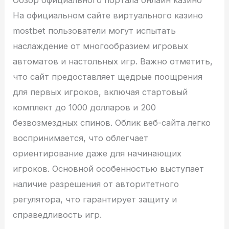
Обзор официального портала онлайн казино
На официальном сайте виртуального казино
mostbet пользователи могут испытать
наслаждение от многообразием игровых
автоматов и настольных игр. Важно отметить,
что сайт предоставляет щедрые поощрения
для первых игроков, включая стартовый
комплект до 1000 долларов и 200
безвозмездных спинов. Облик веб-сайта легко
воспринимается, что облегчает
ориентирование даже для начинающих
игроков. Основной особенностью выступает
наличие разрешения от авторитетного
регулятора, что гарантирует защиту и
справедливость игр.