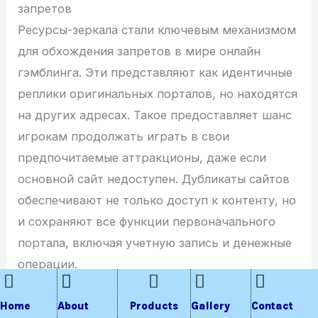
запретов
Ресурсы-зеркала стали ключевым механизмом
для обхождения запретов в мире онлайн
гэмблинга. Эти представляют как идентичные
реплики оригинальных порталов, но находятся
на других адресах. Такое предоставляет шанс
игрокам продолжать играть в свои
предпочитаемые аттракционы, даже если
основной сайт недоступен. Дубликаты сайтов
обеспечивают не только доступ к контенту, но
и сохраняют все функции первоначального
портала, включая учетную запись и денежные
операции.
Эксплуатация VPN и прокси-серверов также
Home
About
Products
Gallery
Contact