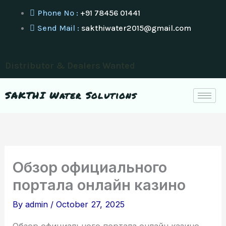
Skip
Phone No :
+91 78456 01441
to
Send Mail :
sakthiwater2015@gmail.com
content
Distributor & Dealers Wanted
SAKTHI Water Solutions
Обзор официального
портала онлайн казино
By
admin
/
October 27, 2025