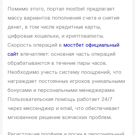
Помимо этого, портал mostbet предлагает
массу вариантов пополнения счета и снятия
денег, в том числе кредитные карты,
цифровые кошельки, и криптовалюты.
Скорость операций в
мостбет официальный
сайт
впечатляет: основная часть операций
обрабатываются в течение пары часов.
Необходимо учесть систему поощрений, что
награждает постоянных игроков уникальными
бонусами и персональными менеджерами.
Пользовательская помощь работает 24/7
через мессенджер и email, что обеспечивает
мгновенное решение всяческих проблем.
Регистрация профиля и логин в персональный