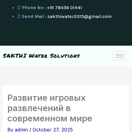
Skip
Phone No :
+91 78456 01441
to
Send Mail :
sakthiwater2015@gmail.com
content
Distributor & Dealers Wanted
SAKTHI Water Solutions
Развитие игровых
развлечений в
современном мире
By
admin
/
October 27, 2025