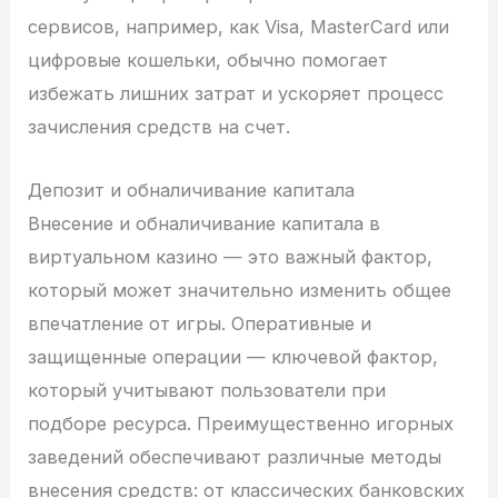
сервисов, например, как Visa, MasterCard или
цифровые кошельки, обычно помогает
избежать лишних затрат и ускоряет процесс
зачисления средств на счет.
Депозит и обналичивание капитала
Внесение и обналичивание капитала в
виртуальном казино — это важный фактор,
который может значительно изменить общее
впечатление от игры. Оперативные и
защищенные операции — ключевой фактор,
который учитывают пользователи при
подборе ресурса. Преимущественно игорных
заведений обеспечивают различные методы
внесения средств: от классических банковских