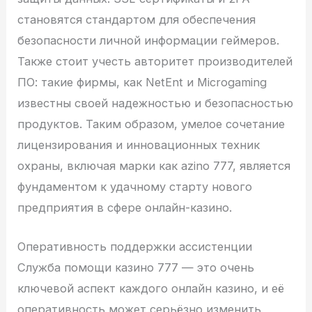
становятся стандартом для обеспечения
безопасности личной информации геймеров.
Также стоит учесть авторитет производителей
ПО: такие фирмы, как NetEnt и Microgaming
известны своей надежностью и безопасностью
продуктов. Таким образом, умелое сочетание
лицензирования и инновационных техник
охраны, включая марки как azino 777, является
фундаментом к удачному старту нового
предприятия в сфере онлайн-казино.
Оперативность поддержки ассистенции
Служба помощи казино 777 — это очень
ключевой аспект каждого онлайн казино, и её
оперативность может серьёзно изменить