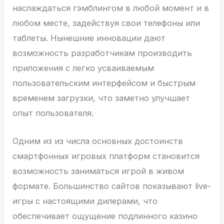
наслаждаться гэмблингом в любой момент и в
любом месте, задействуя свои телефоны или
таблеты. Нынешние инновации дают
возможность разработчикам производить
приложения с легко усваиваемым
пользовательским интерфейсом и быстрым
временем загрузки, что заметно улучшает
опыт пользователя.
Одним из из числа основных достоинств
смартфонных игровых платформ становится
возможность заниматься игрой в живом
формате. Большинство сайтов показывают live-
игры с настоящими дилерами, что
обеспечивает ощущение подлинного казино