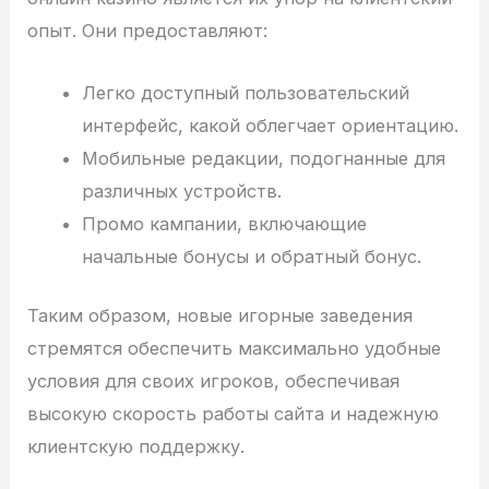
опыт. Они предоставляют:
Легко доступный пользовательский
интерфейс, какой облегчает ориентацию.
Мобильные редакции, подогнанные для
различных устройств.
Промо кампании, включающие
начальные бонусы и обратный бонус.
Таким образом, новые игорные заведения
стремятся обеспечить максимально удобные
условия для своих игроков, обеспечивая
высокую скорость работы сайта и надежную
клиентскую поддержку.