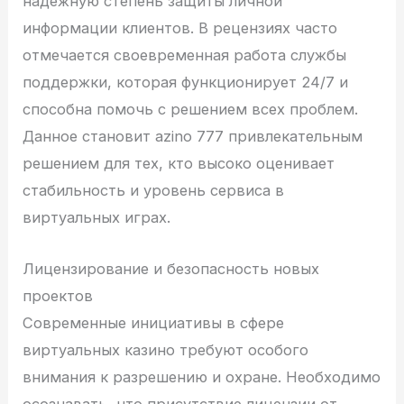
надежную степень защиты личной
информации клиентов. В рецензиях часто
отмечается своевременная работа службы
поддержки, которая функционирует 24/7 и
способна помочь с решением всех проблем.
Данное становит azino 777 привлекательным
решением для тех, кто высоко оценивает
стабильность и уровень сервиса в
виртуальных играх.
Лицензирование и безопасность новых
проектов
Современные инициативы в сфере
виртуальных казино требуют особого
внимания к разрешению и охране. Необходимо
осознавать, что присутствие лицензии от