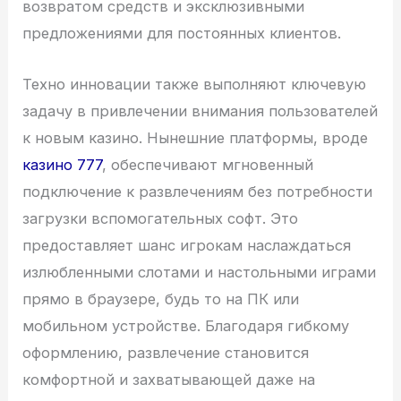
возвратом средств и эксклюзивными
предложениями для постоянных клиентов.
Техно инновации также выполняют ключевую
задачу в привлечении внимания пользователей
к новым казино. Нынешние платформы, вроде
казино 777
, обеспечивают мгновенный
подключение к развлечениям без потребности
загрузки вспомогательных софт. Это
предоставляет шанс игрокам наслаждаться
излюбленными слотами и настольными играми
прямо в браузере, будь то на ПК или
мобильном устройстве. Благодаря гибкому
оформлению, развлечение становится
комфортной и захватывающей даже на