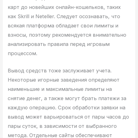
карт до новейших онлайн-кошельков, таких
как Skrill и Neteller. Следует осознавать, что
всякая платформа обладает свои лимиты и
взносы, поэтому рекомендуется внимательно
анализировать правила перед игровым
процессом.
Вывод средств тоже заслуживает учета.
Некоторые игорные заведения определяют
наименьшие и максимальные лимиты на
снятие денег, а также могут брать платежи за
каждую операцию. Срок обработки заявки на
вывод может варьироваться от пары часов до
пары суток, в зависимости от выбранного
метода. Отдельные сайты обеспечивают