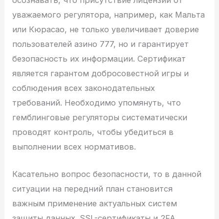
уважаемого регулятора, например, как Мальта
или Кюрасао, не только увеличивает доверие
пользователей азино 777, но и гарантирует
безопасность их информации. Сертификат
является гарантом добросовестной игры и
соблюдения всех законодательных
требований. Необходимо упомянуть, что
гемблинговые регуляторы систематически
проводят контроль, чтобы убедиться в
выполнении всех нормативов.
Касательно вопрос безопасности, то в данной
ситуации на передний план становится
важным применение актуальных систем
защиты данных. SSL-сертификаты и 2FA