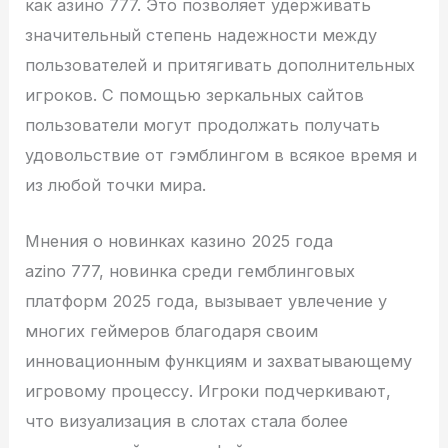
как азино 777. Это позволяет удерживать
значительный степень надежности между
пользователей и притягивать дополнительных
игроков. С помощью зеркальных сайтов
пользователи могут продолжать получать
удовольствие от гэмблингом в всякое время и
из любой точки мира.
Мнения о новинках казино 2025 года
azino 777, новинка среди гемблинговых
платформ 2025 года, вызывает увлечение у
многих геймеров благодаря своим
инновационным функциям и захватывающему
игровому процессу. Игроки подчеркивают,
что визуализация в слотах стала более