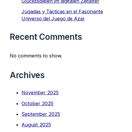
Glücksspielen im digitalen Zeitalter
Jugadas y Tácticas en el Fascinante
Universo del Juego de Azar
Recent Comments
No comments to show.
Archives
November 2025
October 2025
September 2025
August 2025