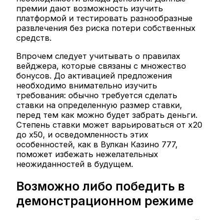
премии дают возможность изучить
платформой и тестировать разнообразные
развлечения без риска потери собственных
средств.
Впрочем следует учитывать о правилах
вейджера, которые связаны с множество
бонусов. До активацией предложения
необходимо внимательно изучить
требования: обычно требуется сделать
ставки на определенную размер ставки,
перед тем как можно будет забрать деньги.
Степень ставки может варьироваться от x20
до x50, и осведомленность этих
особенностей, как в Вулкан Казино 777,
поможет избежать нежелательных
неожиданностей в будущем.
Возможно либо победить в
демонстрационном режиме