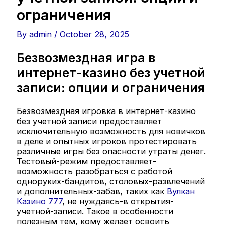
ограничения
By
admin
/
October 28, 2025
Безвозмездная игра в
интернет-казино без учетной
записи: опции и ограничения
Безвозмездная игровка в интернет-казино
без учетной записи предоставляет
исключительную возможность для новичков
в деле и опытных игроков протестировать
различные игры без опасности утраты денег.
Тестовый-режим предоставляет-
возможность разобраться с работой
одноруких-бандитов, столовых-развлечений
и дополнительных-забав, таких как
Вулкан
Казино 777
, не нуждаясь-в открытия-
учетной-записи. Такое в особенности
полезным тем, кому желает освоить