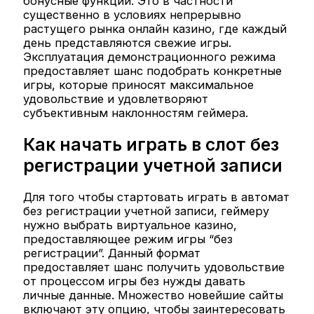
бонусные функции. Это в частности
существенно в условиях непрерывно
растущего рынка онлайн казино, где каждый
день представляются свежие игры.
Эксплуатация демонстрационного режима
предоставляет шанс подобрать конкретные
игры, которые приносят максимальное
удовольствие и удовлетворяют
субъективным наклонностям геймера.
Как начать играть в слот без
регистрации учетной записи
Для того чтобы стартовать играть в автомат
без регистрации учетной записи, геймеру
нужно выбрать виртуальное казино,
предоставляющее режим игры “без
регистрации”. Данный формат
предоставляет шанс получить удовольствие
от процессом игры без нужды давать
личные данные. Множество новейшие сайты
включают эту опцию, чтобы заинтересовать