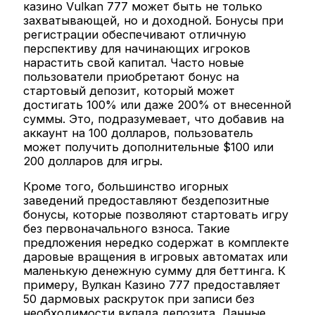
казино Vulkan 777 может быть не только
захватывающей, но и доходной. Бонусы при
регистрации обеспечивают отличную
перспективу для начинающих игроков
нарастить свой капитал. Часто новые
пользователи приобретают бонус на
стартовый депозит, который может
достигать 100% или даже 200% от внесенной
суммы. Это, подразумевает, что добавив на
аккаунт на 100 долларов, пользователь
может получить дополнительные $100 или
200 долларов для игры.
Кроме того, большинство игорных
заведений предоставляют бездепозитные
бонусы, которые позволяют стартовать игру
без первоначального взноса. Такие
предложения нередко содержат в комплекте
даровые вращения в игровых автоматах или
маленькую денежную сумму для беттинга. К
примеру, Вулкан Казино 777 предоставляет
50 дармовых раскруток при записи без
необходимости вклада депозита. Данные