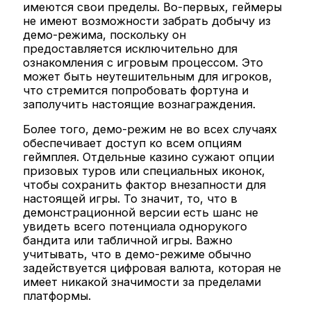
имеются свои пределы. Во-первых, геймеры
не имеют возможности забрать добычу из
демо-режима, поскольку он
предоставляется исключительно для
ознакомления с игровым процессом. Это
может быть неутешительным для игроков,
что стремится попробовать фортуна и
заполучить настоящие вознаграждения.
Более того, демо-режим не во всех случаях
обеспечивает доступ ко всем опциям
геймплея. Отдельные казино сужают опции
призовых туров или специальных иконок,
чтобы сохранить фактор внезапности для
настоящей игры. То значит, то, что в
демонстрационной версии есть шанс не
увидеть всего потенциала однорукого
бандита или табличной игры. Важно
учитывать, что в демо-режиме обычно
задействуется цифровая валюта, которая не
имеет никакой значимости за пределами
платформы.