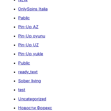
OnlySpins Italia
Pablic
Pin-Up AZ
Pin-Up oyunu
Pin-Up UZ
Pin-Up yukle
Public
ready_text
Sober living
test
Uncategorized
Новости Форекс