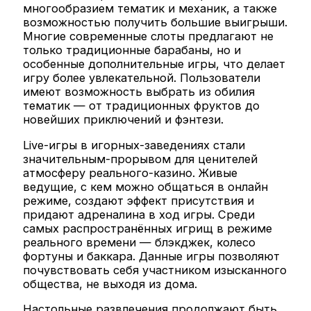
многообразием тематик и механик, а также
возможностью получить большие выигрыши.
Многие современные слоты предлагают не
только традиционные барабаны, но и
особенные дополнительные игры, что делает
игру более увлекательной. Пользователи
имеют возможность выбрать из обилия
тематик — от традиционных фруктов до
новейших приключений и фэнтези.
Live-игры в игорных-заведениях стали
значительным-прорывом для ценителей
атмосферу реального-казино. Живые
ведущие, с кем можно общаться в онлайн
режиме, создают эффект присутствия и
придают адреналина в ход игры. Среди
самых распространённых игрищ в режиме
реального времени — блэкджек, колесо
фортуны и баккара. Данные игры позволяют
почувствовать себя участником изысканного
общества, не выходя из дома.
Настольные развлечения продолжают быть