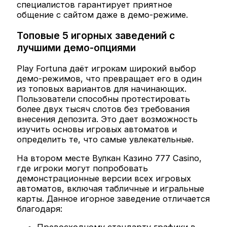
специалистов гарантирует приятное
общение с сайтом даже в демо-режиме.
Топовые 5 игорных заведений с
лучшими демо-опциями
Play Fortuna даёт игрокам широкий выбор
демо-режимов, что превращает его в один
из топовых вариантов для начинающих.
Пользователи способны протестировать
более двух тысяч слотов без требования
внесения депозита. Это дает возможность
изучить основы игровых автоматов и
определить те, что самые увлекательные.
На втором месте Вулкан Казино 777 Casino,
где игроки могут попробовать
демонстрационные версии всех игровых
автоматов, включая табличные и игральные
карты. Данное игорное заведение отличается
благодаря: