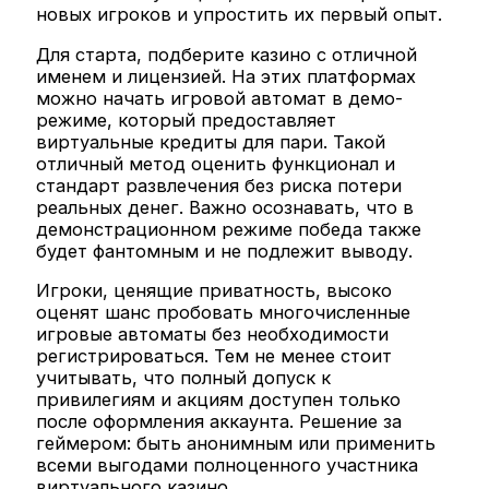
новых игроков и упростить их первый опыт.
Для старта, подберите казино с отличной
именем и лицензией. На этих платформах
можно начать игровой автомат в демо-
режиме, который предоставляет
виртуальные кредиты для пари. Такой
отличный метод оценить функционал и
стандарт развлечения без риска потери
реальных денег. Важно осознавать, что в
демонстрационном режиме победа также
будет фантомным и не подлежит выводу.
Игроки, ценящие приватность, высоко
оценят шанс пробовать многочисленные
игровые автоматы без необходимости
регистрироваться. Тем не менее стоит
учитывать, что полный допуск к
привилегиям и акциям доступен только
после оформления аккаунта. Решение за
геймером: быть анонимным или применить
всеми выгодами полноценного участника
виртуального казино.