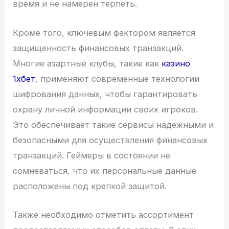
время и не намерен терпеть.
Кроме того, ключевым фактором является
защищенность финансовых транзакций.
Многие азартные клубы, такие как
казино
1хбет
, применяют современные технологии
шифрования данных, чтобы гарантировать
охрану личной информации своих игроков.
Это обеспечивает такие сервисы надежными и
безопасными для осуществления финансовых
транзакций. Геймеры в состоянии не
сомневаться, что их персональные данные
расположены под крепкой защитой.
Также необходимо отметить ассортимент