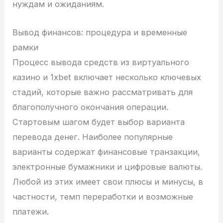
нуждам и ожиданиям.
Вывод финансов: процедура и временные
рамки
Процесс вывода средств из виртуального
казино и 1xbet включает несколько ключевых
стадий, которые важно рассматривать для
благополучного окончания операции.
Стартовым шагом будет выбор варианта
перевода денег. Наиболее популярные
варианты содержат финансовые транзакции,
электронные бумажники и цифровые валюты.
Любой из этих имеет свои плюсы и минусы, в
частности, темп переработки и возможные
платежи.