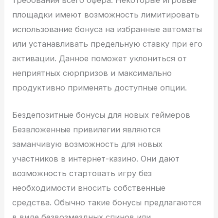
площадки имеют возможность лимитировать
использование бонуса на избранные автоматы
или устанавливать предельную ставку при его
активации. Данное поможет уклониться от
неприятных сюрпризов и максимально
продуктивно применять доступные опции.
Бездепозитные бонусы для новых геймеров
Безвложенные привилегии являются
заманчивую возможность для новых
участников в интернет-казино. Они дают
возможность стартовать игру без
необходимости вносить собственные
средства. Обычно такие бонусы предлагаются
в виде безвозмездных спинов или