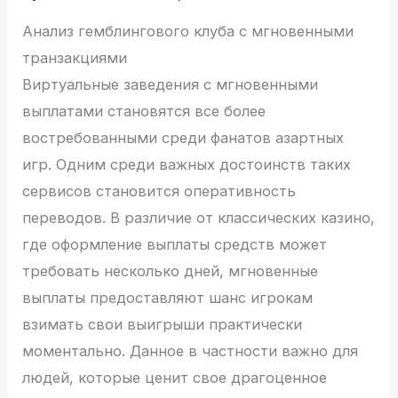
Анализ гемблингового клуба с мгновенными
транзакциями
Виртуальные заведения с мгновенными
выплатами становятся все более
востребованными среди фанатов азартных
игр. Одним среди важных достоинств таких
сервисов становится оперативность
переводов. В различие от классических казино,
где оформление выплаты средств может
требовать несколько дней, мгновенные
выплаты предоставляют шанс игрокам
взимать свои выигрыши практически
моментально. Данное в частности важно для
людей, которые ценит свое драгоценное