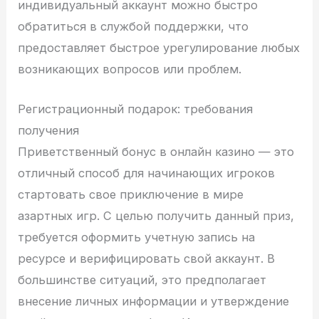
индивидуальный аккаунт можно быстро
обратиться в службой поддержки, что
предоставляет быстрое урегулирование любых
возникающих вопросов или проблем.
Регистрационный подарок: требования
получения
Приветственный бонус в онлайн казино — это
отличный способ для начинающих игроков
стартовать свое приключение в мире
азартных игр. С целью получить данный приз,
требуется оформить учетную запись на
ресурсе и верифицировать свой аккаунт. В
большинстве ситуаций, это предполагает
внесение личных информации и утверждение