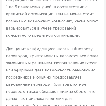
1 до 5 банковских дней, в соответствии с
кредитной организации. Тем не менее стоит
помнить о возможных комиссиях, какие могут
варьироваться в учете требований
конкретного кредитной организации.
Для ценит конфиденциальность и быстроту
переводов, криптовалюты делаются все более
заманчивым решением. Использование Bitcoin
или эфириума дает возможность банковских
посредников и обычно предоставляет
мгновенные переводы. Криптовалютные
переводы также обладают низкие сборы, что
делает их привлекательными для
пользователей, стремящихся сэкономить на