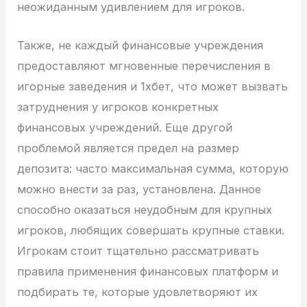
неожиданным удивлением для игроков.
Также, не каждый финансовые учреждения
предоставляют мгновенные перечисления в
игорные заведения и 1хбет, что может вызвать
затруднения у игроков конкретных
финансовых учреждений. Еще другой
проблемой является предел на размер
депозита: часто максимальная сумма, которую
можно внести за раз, установлена. Данное
способно оказаться неудобным для крупных
игроков, любящих совершать крупные ставки.
Игрокам стоит тщательно рассматривать
правила применения финансовых платформ и
подбирать те, которые удовлетворяют их