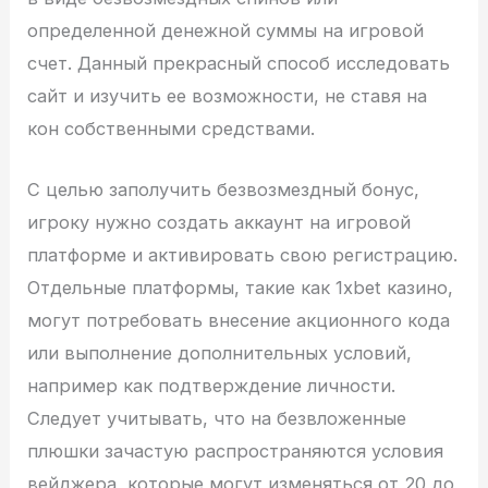
определенной денежной суммы на игровой
счет. Данный прекрасный способ исследовать
сайт и изучить ее возможности, не ставя на
кон собственными средствами.
С целью заполучить безвозмездный бонус,
игроку нужно создать аккаунт на игровой
платформе и активировать свою регистрацию.
Отдельные платформы, такие как 1xbet казино,
могут потребовать внесение акционного кода
или выполнение дополнительных условий,
например как подтверждение личности.
Следует учитывать, что на безвложенные
плюшки зачастую распространяются условия
вейджера, которые могут изменяться от 20 до