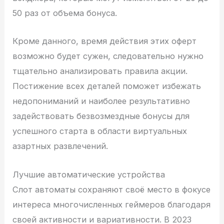
50 раз от объема бонуса.
Кроме данного, время действия этих оферт
возможно будет сужен, следовательно нужно
тщательно анализировать правила акции.
Постижение всех деталей поможет избежать
недопониманий и наиболее результативно
задействовать безвозмездные бонусы для
успешного старта в области виртуальных
азартных развлечений.
Лучшие автоматические устройства
Слот автоматы сохраняют своё место в фокусе
интереса многочисленных геймеров благодаря
своей активности и вариативности. В 2023