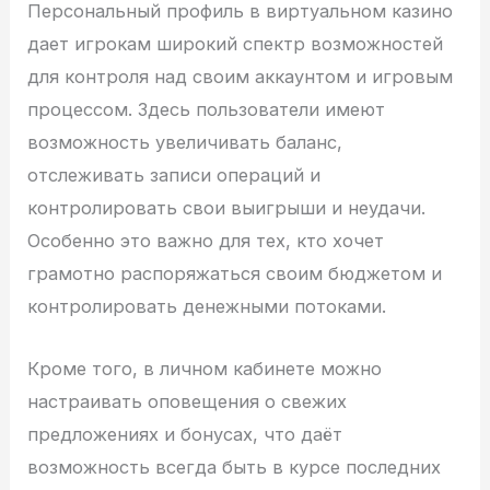
Персональный профиль в виртуальном казино
дает игрокам широкий спектр возможностей
для контроля над своим аккаунтом и игровым
процессом. Здесь пользователи имеют
возможность увеличивать баланс,
отслеживать записи операций и
контролировать свои выигрыши и неудачи.
Особенно это важно для тех, кто хочет
грамотно распоряжаться своим бюджетом и
контролировать денежными потоками.
Кроме того, в личном кабинете можно
настраивать оповещения о свежих
предложениях и бонусах, что даёт
возможность всегда быть в курсе последних