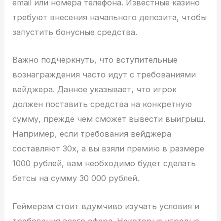
email или номера телефона. Известные казино
требуют внесения начального депозита, чтобы
запустить бонусные средства.
Важно подчеркнуть, что вступительные
вознаграждения часто идут с требованиями
вейджера. Данное указывает, что игрок
должен поставить средства на конкретную
сумму, прежде чем сможет вывести выигрыш.
Например, если требования вейджера
составляют 30x, а вы взяли премию в размере
1000 рублей, вам необходимо будет сделать
бетсы на сумму 30 000 рублей.
Геймерам стоит вдумчиво изучать условия и
требования всего офера. Некоторые игровые