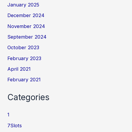
January 2025
December 2024
November 2024
September 2024
October 2023
February 2023
April 2021
February 2021
Categories
1
7Slots