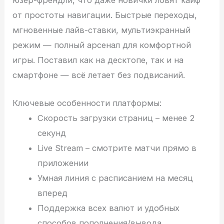
от простоты навигации. Быстрые переходы,
мгновенные лайв-ставки, мультиэкранный
режим — полный арсенал для комфортной
игры. Поставил как на десктопе, так и на
смартфоне — всё летает без подвисаний.
Ключевые особенности платформы:
Скорость загрузки страниц – менее 2
секунд
Live Stream – смотрите матчи прямо в
приложении
Умная линия с расписанием на месяц
вперед
Поддержка всех валют и удобных
способов пополнения/вывода