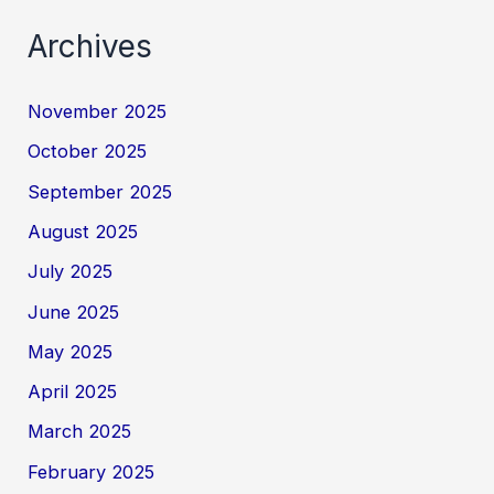
Archives
November 2025
October 2025
September 2025
August 2025
July 2025
June 2025
May 2025
April 2025
March 2025
February 2025