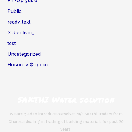
Pin-Up yukle
Public
ready_text
Sober living
test
Uncategorized
Новости Форекс
SAKTHI Water solution
We are glad to introduce ourselves M/s Sakthi Traders from
Chennai dealing in trading of building materials for past 20
years.