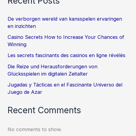
Recent Posts
De verborgen wereld van kansspelen ervaringen
en inzichten
Casino Secrets How to Increase Your Chances of
Winning
Les secrets fascinants des casinos en ligne révélés
Die Reize und Herausforderungen von
Glücksspielen im digitalen Zeitalter
Jugadas y Tácticas en el Fascinante Universo del
Juego de Azar
Recent Comments
No comments to show.