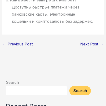
Доступны быстрые платежи через
банковские карты, электронные
кошельки и криптовалюты без задержек.
←
Previous Post
Next Post
→
Search
Search