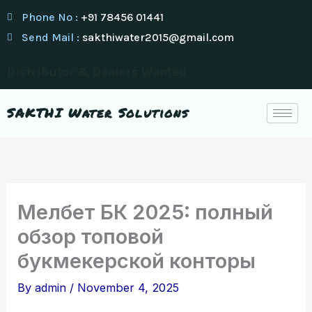
Skip
Phone No :
+91 78456 01441
to
Send Mail :
sakthiwater2015@gmail.com
content
Distributor & Dealers Wanted
SAKTHI Water Solutions
Мелбет БК 2025: полный
обзор топовой
букмекерской конторы
By
admin
/
November 4, 2025