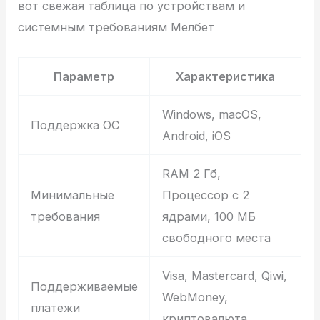
вот свежая таблица по устройствам и
системным требованиям Мелбет
Параметр
Характеристика
Windows, macOS,
Поддержка ОС
Android, iOS
RAM 2 Гб,
Минимальные
Процессор с 2
требования
ядрами, 100 МБ
свободного места
Visa, Mastercard, Qiwi,
Поддерживаемые
WebMoney,
платежи
криптовалюта