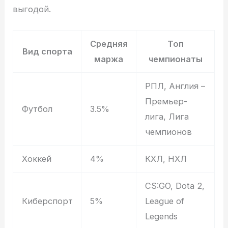
выгодой.
Средняя
Топ
Вид спорта
маржа
чемпионаты
РПЛ, Англия –
Премьер-
Футбол
3.5%
лига, Лига
чемпионов
Хоккей
4%
КХЛ, НХЛ
CS:GO, Dota 2,
Киберспорт
5%
League of
Legends