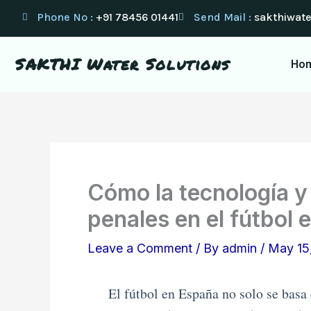
Skip
Phone No :
+91 78456 01441
Send Mail :
sakthiwat
to
content
SAKTHI Water Solutions
Ho
Cómo la tecnología y 
penales en el fútbol 
Leave a Comment
/ By
admin
/
May 15
El fútbol en España no solo se basa 