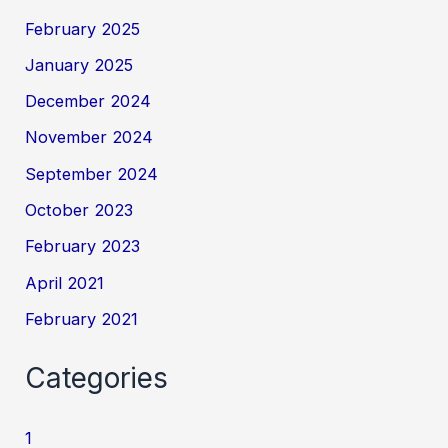
February 2025
January 2025
December 2024
November 2024
September 2024
October 2023
February 2023
April 2021
February 2021
Categories
1