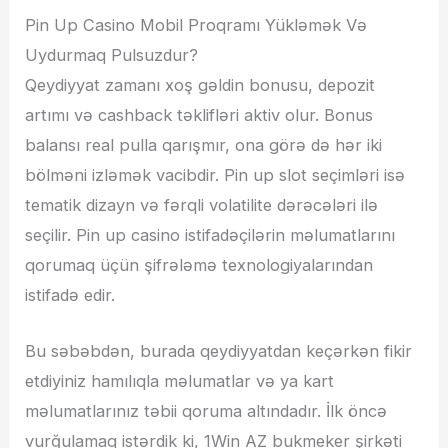
Pin Up Casino Mobil Proqramı Yükləmək Və
Uydurmaq Pulsuzdur?
Qeydiyyat zamanı xoş gəldin bonusu, depozit
artımı və cashback təklifləri aktiv olur. Bonus
balansı real pulla qarışmır, ona görə də hər iki
bölməni izləmək vacibdir. Pin up slot seçimləri isə
tematik dizayn və fərqli volatilite dərəcələri ilə
seçilir. Pin up casino istifadəçilərin məlumatlarını
qorumaq üçün şifrələmə texnologiyalarından
istifadə edir.
Bu səbəbdən, burada qeydiyyatdan keçərkən fikir
etdiyiniz hamılıqla məlumatlar və ya kart
məlumatlarınız təbii qoruma altındadır. İlk öncə
vurğulamaq istərdik ki, 1Win AZ bukmeker şirkəti