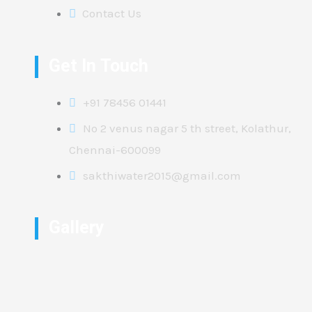
Contact Us
Get In Touch
+91 78456 01441
No 2 venus nagar 5 th street, Kolathur,
Chennai-600099
sakthiwater2015@gmail.com
Gallery