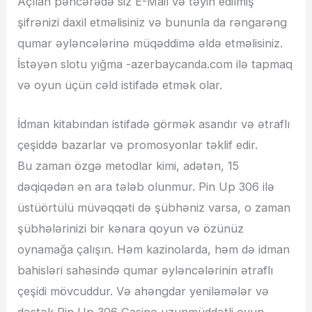
Açılan pəncərədə siz E-Mail və təyin edilmiş
şifrənizi daxil etməlisiniz və bununla da rəngarəng
qumar əyləncələrinə müqəddimə əldə etməlisiniz.
İstəyən slotu yığma -azerbaycanda.com ilə tapmaq
və oyun üçün cəld istifadə etmək olar.
İdman kitabından istifadə görmək asandır və ətraflı
çeşiddə bazarlar və promosyonlar təklif edir.
Bu zaman özgə metodlar kimi, adətən, 15
dəqiqədən ən ara tələb olunmur. Pin Up 306 ilə
üstüörtülü müvəqqəti də şübhəniz varsa, o zaman
şübhələrinizi bir kənara qoyun və özünüz
oynamağa çalışın. Həm kazinolarda, həm də idman
bahisləri sahəsində qumar əyləncələrinin ətraflı
çeşidi mövcuddur. Və ahəngdar yeniləmələr və