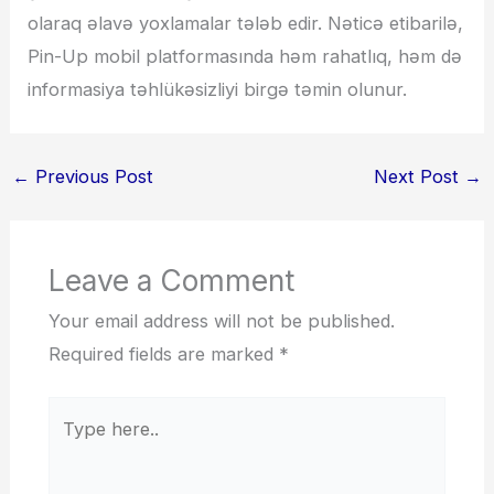
olaraq əlavə yoxlamalar tələb edir. Nəticə etibarilə,
Pin-Up mobil platformasında həm rahatlıq, həm də
informasiya təhlükəsizliyi birgə təmin olunur.
←
Previous Post
Next Post
→
Leave a Comment
Your email address will not be published.
Required fields are marked
*
Type
here..