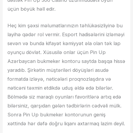
dəstək Pin Up 306 Casino uzunmüddətli oyun
üçün böyük həll edir.
Heç kim şəxsi məlumatlarınızın təhlükəsizliyinə bu
layihə qədər rol vermir. Esport hadisələrini izləməyi
sevən və bunda kifayət kəmiyyət əla olan tək lap
oyunçu dövlət. Xüsusilə onlar üçün Pin Up
Azərbaycan bukmeker kontoru saytda başqa hissə
yaradıb. Şirkətin müştəriləri döyüşləri asudə
formatda izləyə, nəticələri proqnozlaşdıra və
nəticəni təxmin etdikdə uduş əldə edə bilərlər.
Bölmədə siz maraqlı oyunları favoritlərə artıq edə
bilərsiniz, qarşıdan gələn tədbirlərin cədvəli mülk.
Sonra Pin Up bukmeker kontorunun geniş
xəttində hər dəfə doğru liqanı axtarmaq lazim deyil.