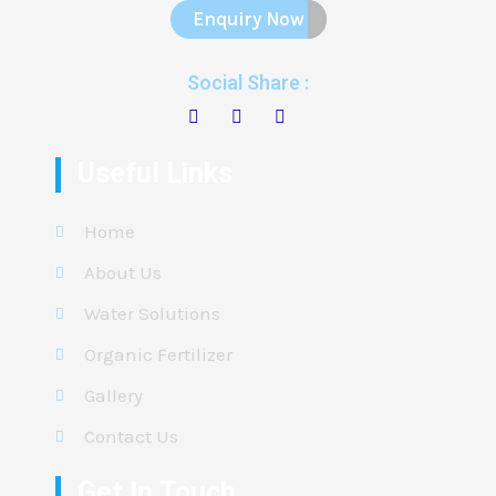
Enquiry Now
Social Share :
Useful Links
Home
About Us
Water Solutions
Organic Fertilizer
Gallery
Contact Us
Get In Touch