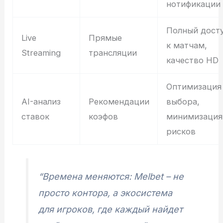
нотификации
Полный дост
Live
Прямые
к матчам,
Streaming
трансляции
качество HD
Оптимизация
AI-анализ
Рекомендации
выбора,
ставок
коэфов
минимизация
рисков
“Времена меняются: Melbet – не
просто контора, а экосистема
для игроков, где каждый найдет