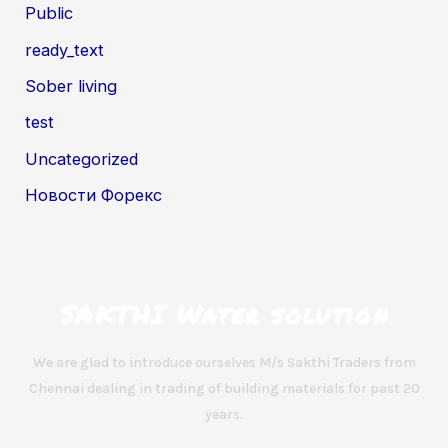
Public
ready_text
Sober living
test
Uncategorized
Новости Форекс
SAKTHI Water solution
We are glad to introduce ourselves M/s Sakthi Traders from
Chennai dealing in trading of building materials for past 20
years.