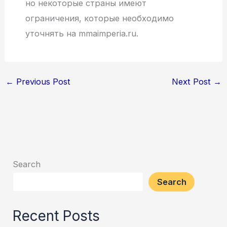
но некоторые страны имеют
ограничения, которые необходимо
уточнять на mmaimperia.ru.
←
Previous Post
Next Post
→
Search
Search
Recent Posts