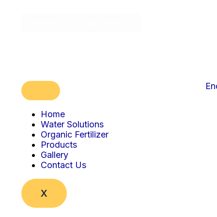
Distributor & Dealers Wanted
En
Home
Water Solutions
Organic Fertilizer
Products
Gallery
Contact Us
X