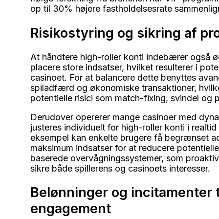
op til 30% højere fastholdelsesrate sammenli
Risikostyring og sikring af prof
At håndtere high-roller konti indebærer også øg
placere store indsatser, hvilket resulterer i pot
casinoet. For at balancere dette benyttes avan
spiladfærd og økonomiske transaktioner, hvilke
potentielle risici som match-fixing, svindel og 
Derudover opererer mange casinoer med dynami
justeres individuelt for high-roller konti i realt
eksempel kan enkelte brugere få begrænset adga
maksimum indsatser for at reducere potentielle t
baserede overvågningssystemer, som proaktivt
sikre både spillerens og casinoets interesser.
Belønninger og incitamenter 
engagement