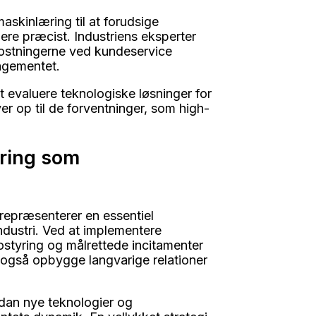
skinlæring til at forudsige
ere præcist. Industriens eksperter
mkostningerne ved kundeservice
gagementet.
t evaluere teknologiske løsninger for
er op til de forventninger, som high-
ering som
 repræsenterer en essentiel
ndustri. Ved at implementere
styring og målrettede incitamenter
også opbygge langvarige relationer
rdan nye teknologier og