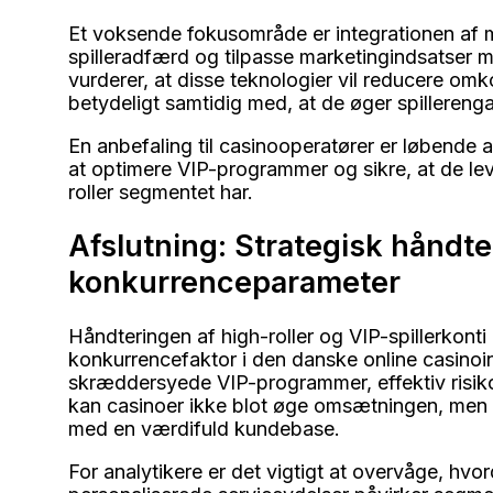
Et voksende fokusområde er integrationen af ma
spilleradfærd og tilpasse marketingindsatser m
vurderer, at disse teknologier vil reducere o
betydeligt samtidig med, at de øger spilleren
En anbefaling til casinooperatører er løbende a
at optimere VIP-programmer og sikre, at de lev
roller segmentet har.
Afslutning: Strategisk håndt
konkurrenceparameter
Håndteringen af high-roller og VIP-spillerkonti
konkurrencefaktor i den danske online casinoi
skræddersyede VIP-programmer, effektiv risiko
kan casinoer ikke blot øge omsætningen, men 
med en værdifuld kundebase.
For analytikere er det vigtigt at overvåge, hvo