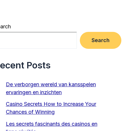
m
arch
Search
ecent Posts
De verborgen wereld van kansspelen
ervaringen en inzichten
Casino Secrets How to Increase Your
Chances of Winning
Les secrets fascinants des casinos en