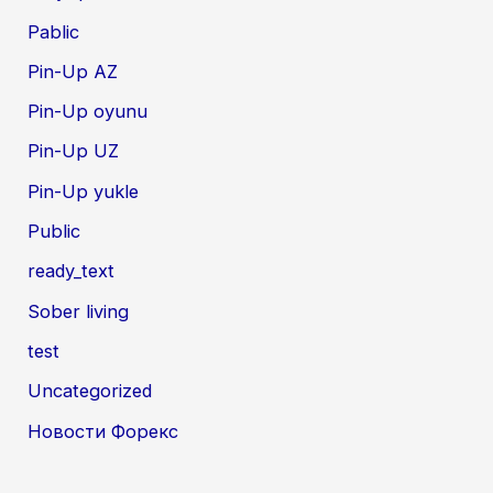
Pablic
Pin-Up AZ
Pin-Up oyunu
Pin-Up UZ
Pin-Up yukle
Public
ready_text
Sober living
test
Uncategorized
Новости Форекс