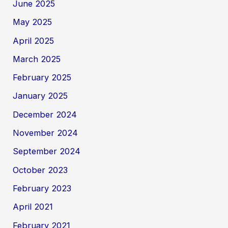
June 2025
May 2025
April 2025
March 2025
February 2025
January 2025
December 2024
November 2024
September 2024
October 2023
February 2023
April 2021
February 2021