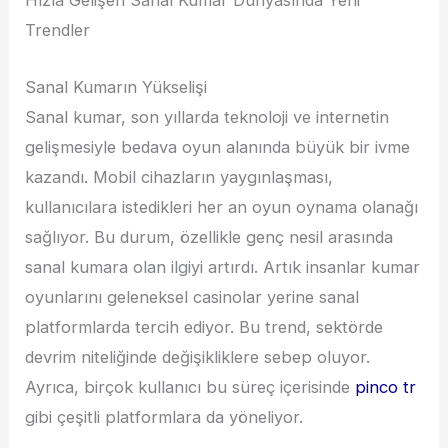
Hızla Gelişen Sanal Kumar Dünyasında Yeni
Trendler
Sanal Kumarın Yükselişi
Sanal kumar, son yıllarda teknoloji ve internetin
gelişmesiyle bedava oyun alanında büyük bir ivme
kazandı. Mobil cihazların yaygınlaşması,
kullanıcılara istedikleri her an oyun oynama olanağı
sağlıyor. Bu durum, özellikle genç nesil arasında
sanal kumara olan ilgiyi artırdı. Artık insanlar kumar
oyunlarını geleneksel casinolar yerine sanal
platformlarda tercih ediyor. Bu trend, sektörde
devrim niteliğinde değişikliklere sebep oluyor.
Ayrıca, birçok kullanıcı bu süreç içerisinde
pinco tr
gibi çeşitli platformlara da yöneliyor.