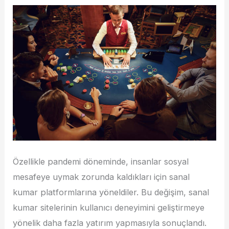
Özellikle pandemi döneminde, insanlar sosyal
mesafeye uymak zorunda kaldıkları için sanal
kumar platformlarına yöneldiler. Bu değişim, sanal
kumar sitelerinin kullanıcı deneyimini geliştirmeye
yönelik daha fazla yatırım yapmasıyla sonuçlandı.