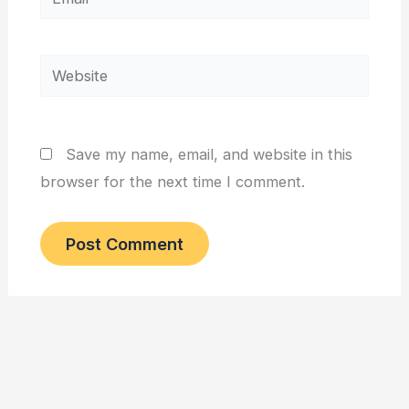
Website
Save my name, email, and website in this
browser for the next time I comment.