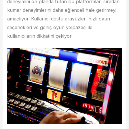
deneyimini ön planda tutan bu platformlar, sıradan
kumar deneyimlerini daha eğlenceli hale getirmeyi
amaçlıyor. Kullanıcı dostu arayüzler, hızlı oyun
seçenekleri ve geniş oyun yelpazesi ile
kullanıcıların dikkatini çekiyor.