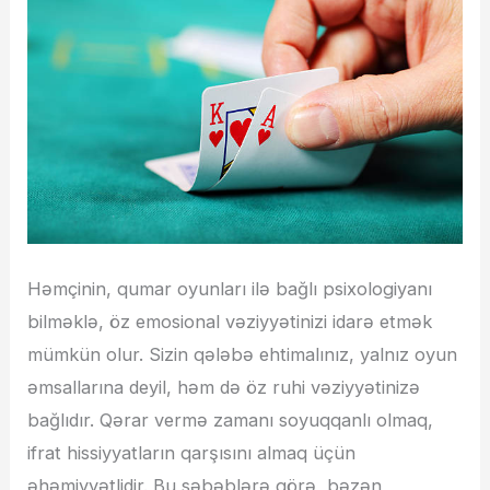
Həmçinin, qumar oyunları ilə bağlı psixologiyanı
bilməklə, öz emosional vəziyyətinizi idarə etmək
mümkün olur. Sizin qələbə ehtimalınız, yalnız oyun
əmsallarına deyil, həm də öz ruhi vəziyyətinizə
bağlıdır. Qərar vermə zamanı soyuqqanlı olmaq,
ifrat hissiyyatların qarşısını almaq üçün
əhəmiyyətlidir. Bu səbəblərə görə, bəzən