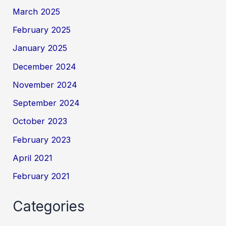
March 2025
February 2025
January 2025
December 2024
November 2024
September 2024
October 2023
February 2023
April 2021
February 2021
Categories