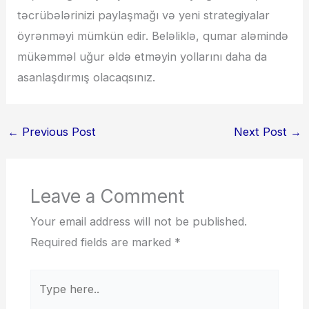
təcrübələrinizi paylaşmağı və yeni strategiyalar
öyrənməyi mümkün edir. Beləliklə, qumar aləmində
mükəmməl uğur əldə etməyin yollarını daha da
asanlaşdırmış olacaqsınız.
←
Previous Post
Next Post
→
Leave a Comment
Your email address will not be published.
Required fields are marked
*
Type
here..