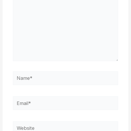
Name*
Email*
Website