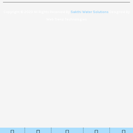
Copyright © 2023 All Rights Reserved By
Sakthi Water Solutions
Designed By
Web Trenz Technologies