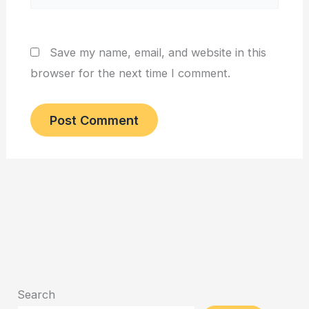
Save my name, email, and website in this
browser for the next time I comment.
Search