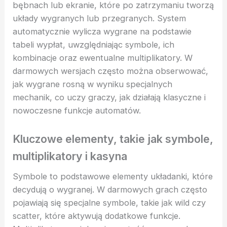
bębnach lub ekranie, które po zatrzymaniu tworzą
układy wygranych lub przegranych. System
automatycznie wylicza wygrane na podstawie
tabeli wypłat, uwzględniając symbole, ich
kombinacje oraz ewentualne multiplikatory. W
darmowych wersjach często można obserwować,
jak wygrane rosną w wyniku specjalnych
mechanik, co uczy graczy, jak działają klasyczne i
nowoczesne funkcje automatów.
Kluczowe elementy, takie jak symbole,
multiplikatory i kasyna
Symbole to podstawowe elementy układanki, które
decydują o wygranej. W darmowych grach często
pojawiają się specjalne symbole, takie jak wild czy
scatter, które aktywują dodatkowe funkcje.