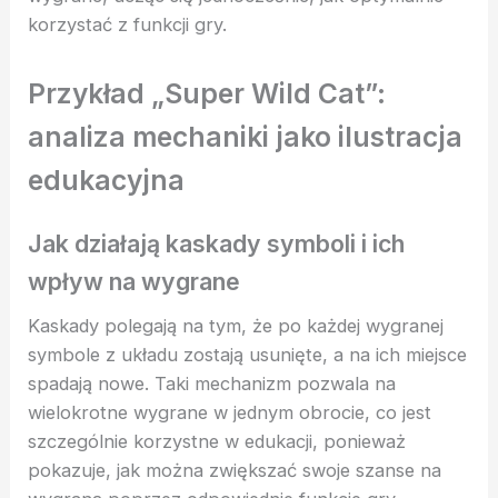
korzystać z funkcji gry.
Przykład „Super Wild Cat”:
analiza mechaniki jako ilustracja
edukacyjna
Jak działają kaskady symboli i ich
wpływ na wygrane
Kaskady polegają na tym, że po każdej wygranej
symbole z układu zostają usunięte, a na ich miejsce
spadają nowe. Taki mechanizm pozwala na
wielokrotne wygrane w jednym obrocie, co jest
szczególnie korzystne w edukacji, ponieważ
pokazuje, jak można zwiększać swoje szanse na