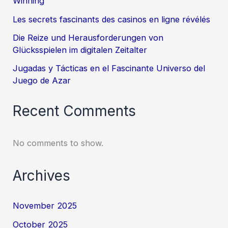
Winning
Les secrets fascinants des casinos en ligne révélés
Die Reize und Herausforderungen von
Glücksspielen im digitalen Zeitalter
Jugadas y Tácticas en el Fascinante Universo del
Juego de Azar
Recent Comments
No comments to show.
Archives
November 2025
October 2025