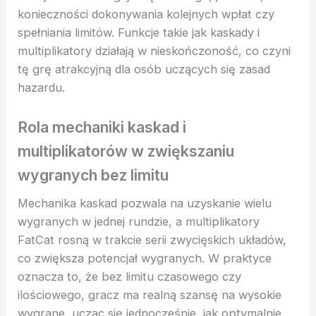
konieczności dokonywania kolejnych wpłat czy
spełniania limitów. Funkcje takie jak kaskady i
multiplikatory działają w nieskończoność, co czyni
tę grę atrakcyjną dla osób uczących się zasad
hazardu.
Rola mechaniki kaskad i
multiplikatorów w zwiększaniu
wygranych bez limitu
Mechanika kaskad pozwala na uzyskanie wielu
wygranych w jednej rundzie, a multiplikatory
FatCat rosną w trakcie serii zwycięskich układów,
co zwiększa potencjał wygranych. W praktyce
oznacza to, że bez limitu czasowego czy
ilościowego, gracz ma realną szansę na wysokie
wygrane, ucząc się jednocześnie, jak optymalnie