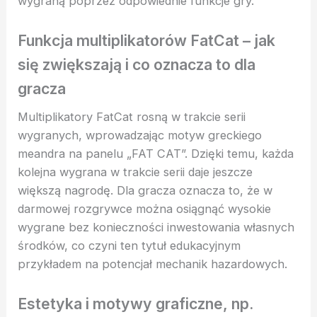
wygraną poprzez odpowiednie funkcje gry.
Funkcja multiplikatorów FatCat – jak
się zwiększają i co oznacza to dla
gracza
Multiplikatory FatCat rosną w trakcie serii
wygranych, wprowadzając motyw greckiego
meandra na panelu „FAT CAT”. Dzięki temu, każda
kolejna wygrana w trakcie serii daje jeszcze
większą nagrodę. Dla gracza oznacza to, że w
darmowej rozgrywce można osiągnąć wysokie
wygrane bez konieczności inwestowania własnych
środków, co czyni ten tytuł edukacyjnym
przykładem na potencjał mechanik hazardowych.
Estetyka i motywy graficzne, np.