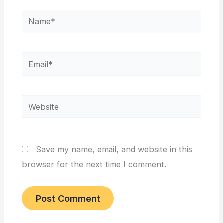
Name*
Email*
Website
Save my name, email, and website in this
browser for the next time I comment.