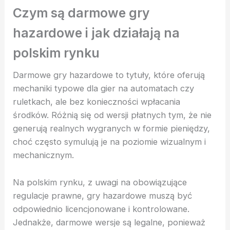
Czym są darmowe gry
hazardowe i jak działają na
polskim rynku
Darmowe gry hazardowe to tytuły, które oferują
mechaniki typowe dla gier na automatach czy
ruletkach, ale bez konieczności wpłacania
środków. Różnią się od wersji płatnych tym, że nie
generują realnych wygranych w formie pieniędzy,
choć często symulują je na poziomie wizualnym i
mechanicznym.
Na polskim rynku, z uwagi na obowiązujące
regulacje prawne, gry hazardowe muszą być
odpowiednio licencjonowane i kontrolowane.
Jednakże, darmowe wersje są legalne, ponieważ