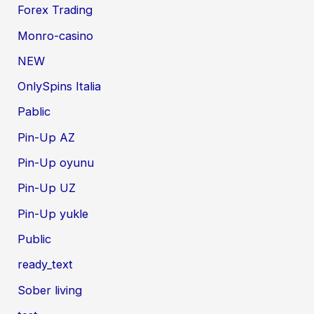
Forex Trading
Monro-casino
NEW
OnlySpins Italia
Pablic
Pin-Up AZ
Pin-Up oyunu
Pin-Up UZ
Pin-Up yukle
Public
ready_text
Sober living