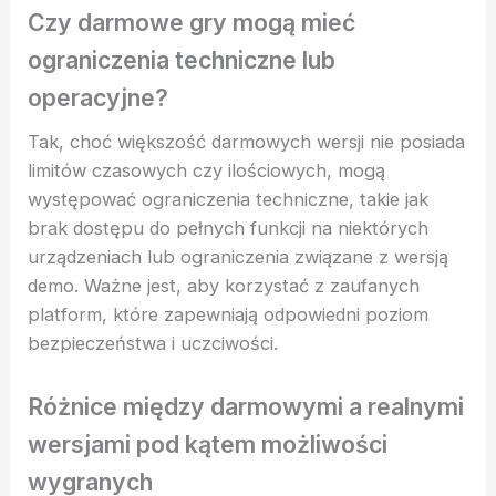
Czy darmowe gry mogą mieć
ograniczenia techniczne lub
operacyjne?
Tak, choć większość darmowych wersji nie posiada
limitów czasowych czy ilościowych, mogą
występować ograniczenia techniczne, takie jak
brak dostępu do pełnych funkcji na niektórych
urządzeniach lub ograniczenia związane z wersją
demo. Ważne jest, aby korzystać z zaufanych
platform, które zapewniają odpowiedni poziom
bezpieczeństwa i uczciwości.
Różnice między darmowymi a realnymi
wersjami pod kątem możliwości
wygranych