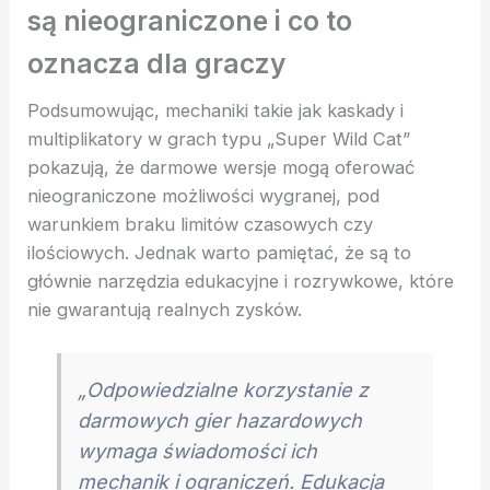
są nieograniczone i co to
oznacza dla graczy
Podsumowując, mechaniki takie jak kaskady i
multiplikatory w grach typu „Super Wild Cat”
pokazują, że darmowe wersje mogą oferować
nieograniczone możliwości wygranej, pod
warunkiem braku limitów czasowych czy
ilościowych. Jednak warto pamiętać, że są to
głównie narzędzia edukacyjne i rozrywkowe, które
nie gwarantują realnych zysków.
„Odpowiedzialne korzystanie z
darmowych gier hazardowych
wymaga świadomości ich
mechanik i ograniczeń. Edukacja