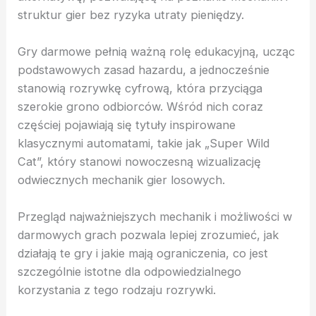
struktur gier bez ryzyka utraty pieniędzy.
Gry darmowe pełnią ważną rolę edukacyjną, ucząc
podstawowych zasad hazardu, a jednocześnie
stanowią rozrywkę cyfrową, która przyciąga
szerokie grono odbiorców. Wśród nich coraz
częściej pojawiają się tytuły inspirowane
klasycznymi automatami, takie jak „Super Wild
Cat”, który stanowi nowoczesną wizualizację
odwiecznych mechanik gier losowych.
Przegląd najważniejszych mechanik i możliwości w
darmowych grach pozwala lepiej zrozumieć, jak
działają te gry i jakie mają ograniczenia, co jest
szczególnie istotne dla odpowiedzialnego
korzystania z tego rodzaju rozrywki.