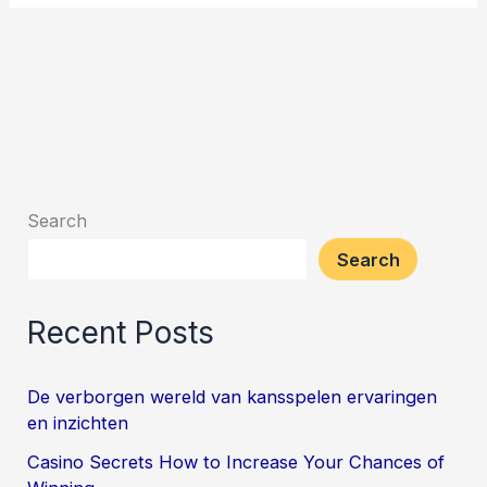
Search
Search
Recent Posts
De verborgen wereld van kansspelen ervaringen
en inzichten
Casino Secrets How to Increase Your Chances of